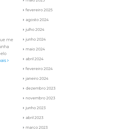
maio 2025
fevereiro 2025
agosto 2024
reios
Amizades que
A g
02
23
cultivam
mud
julho 2024
onvite
fev
jun
fazer
junho 2024
Amigos, podemos ter laços
Mais
de infância, laços criados na escola,
dia. Mais u
maio 2024
...
laços de amizade criados no
recomeçar. E
abril 2024
ambiente de trabalho e laços...
mundo...
ler
ler mais
fevereiro 2024
janeiro 2024
dezembro 2023
novembro 2023
junho 2023
abril 2023
março 2023