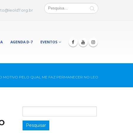
to@leold7.org.br
JA
AGENDA D-7
EVENTOS
O MOTIVO PELO QUAL ME FAZ PERMANECER NO LEO
O