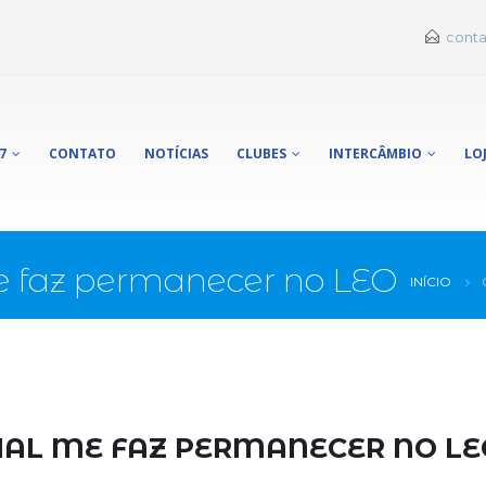
conta
7
CONTATO
NOTÍCIAS
CLUBES
INTERCÂMBIO
LO
e faz permanecer no LEO
INÍCIO
UAL ME FAZ PERMANECER NO LE