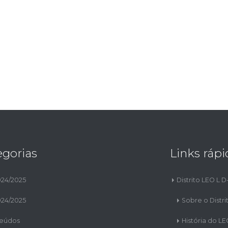
egorias
Links rápi
024/2025
Distrito LEO L D
024/2025
Sobre o Distri
eúdos
História do L