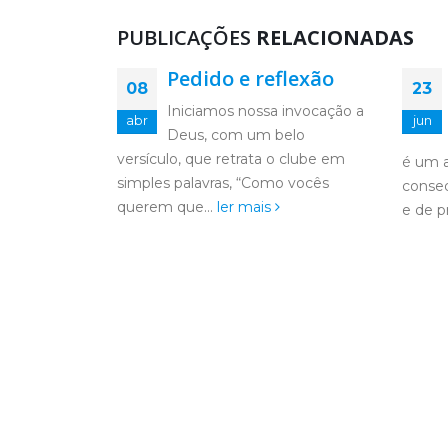
PUBLICAÇÕES
RELACIONADAS
lexão
São as adversidades
23
30
que formam Líderes
invocação a
jun
maio
elo
Participar de um LEO Clube
 clube em
é um ato com tantas
dirijo
o vocês
consequências na vida de um jovem
sincer
e de proporções...
ler mais
trabal