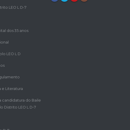
trito LEO L D-7
ital dos 35 anos
ional
iplo LEO L D
tos
egulamento
a e Literatura
ra candidatura do Baile
o Distrito LEO L D-7