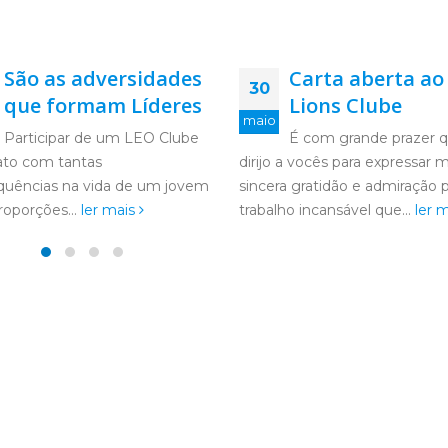
Carta aberta ao
Agência dos Cor
14
Lions Clube
Certo dia, recebi um c
fev
para um novo desafio: 
É com grande prazer que me
parte de um movimento para
 a vocês para expressar minha
jovens com vontade de mudar
a gratidão e admiração pelo
ler mais
ho incansável que...
ler mais