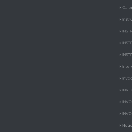
Gale
Instr
INST
INST
INST
Inte
Invo
INVO
INVO
INVO
Notíc