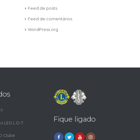
Feed de posts
Feed de comentários
WordPress.org
dos
-7
Fique ligado
to LEO L D-7
EO Clube