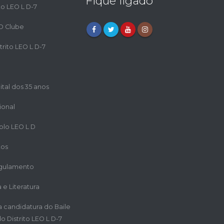
Fique ligado
to LEO L D-7
EO Clube
trito LEO L D-7
ital dos 35 anos
ional
iplo LEO L D
tos
egulamento
a e Literatura
ra candidatura do Baile
o Distrito LEO L D-7