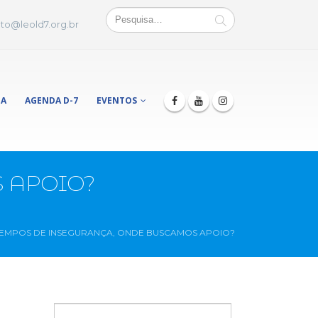
to@leold7.org.br
JA
AGENDA D-7
EVENTOS
 APOIO?
TEMPOS DE INSEGURANÇA, ONDE BUSCAMOS APOIO?