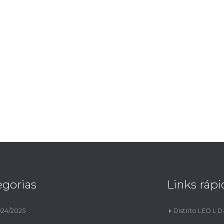
egorias
Links rápi
024/2025
Distrito LEO L D