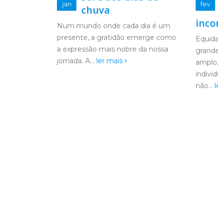
fev
jan
correto, do que é
incorreto.
compar
dia é um
Atravé
emerge como
Equidade, palavra que expressa
ler ma
 da nossa
grande força, e em um sentido
amplo, representa uma justiça
individual, regida por um parâmetro
não...
ler mais