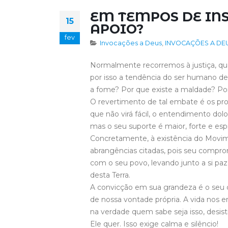
EM TEMPOS DE IN
15
APOIO?
fev
Invocações a Deus
,
INVOCAÇÕES A DEUS
Normalmente recorremos à justiça, qua
por isso a tendência do ser humano de
a fome? Por que existe a maldade? Po
O revertimento de tal embate é os pr
que não virá fácil, o entendimento dol
mas o seu suporte é maior, forte e esp
Concretamente, à existência do Movi
abrangências citadas, pois seu compr
com o seu povo, levando junto a si paz
desta Terra.
A convicção em sua grandeza é o seu 
de nossa vontade própria. A vida nos en
na verdade quem sabe seja isso, desist
Ele quer. Isso exige calma e silêncio!