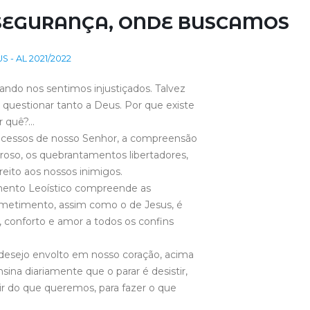
SEGURANÇA, ONDE BUSCAMOS
 - AL 2021/2022
ndo nos sentimos injustiçados. Talvez
 questionar tanto a Deus. Por que existe
r quê?…
ocessos de nosso Senhor, a compreensão
oroso, os quebrantamentos libertadores,
reito aos nossos inimigos.
mento Leoístico compreende as
ometimento, assim como o de Jesus, é
, conforto e amor a todos os confins
desejo envolto em nosso coração, acima
sina diariamente que o parar é desistir,
ir do que queremos, para fazer o que