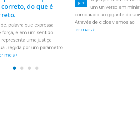
jul
um universo em miniatura,
Começo escrevendo e
ado ao gigante do universo.
carta pensando no quão grata
s de ciclos viemos ao...
sou pelo voluntariado, e não 
is
deixar de agradecer a minha...
ler mais