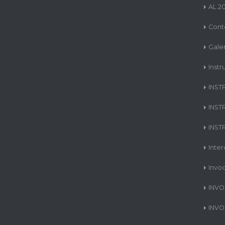
AL 2
Cont
Gale
Instr
INST
INST
INST
Inte
Invo
INVO
INVO