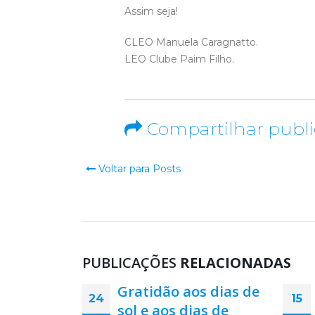
Assim seja!
CLEO Manuela Caragnatto.
LEO Clube Paim Filho.
Compartilhar publ
Voltar para Posts
PUBLICAÇÕES
RELACIONADAS
s dias de
Equidade: a justiça
15
24
as de
que difere o que é