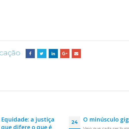
icação
O minúsculo gigante
Carta aberta de
06
agradecimento
Vejo que cada ser humano é