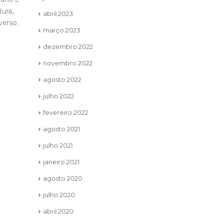
fev
jun
qual olhamos e julgamos as
mome
sta
abril 2023
diferenças das pessoas, daí-nos a
todos os co
 eu
março 2023
sabedoria de podermos olhar com...
sendo preen
posso
ler mais
infinito,...
ler
dezembro 2022
novembro 2022
agosto 2022
julho 2022
fevereiro 2022
agosto 2021
julho 2021
janeiro 2021
agosto 2020
julho 2020
abril 2020