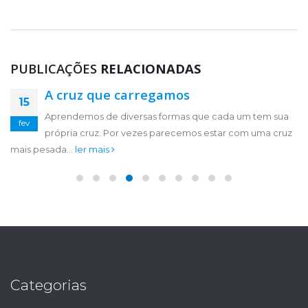
PUBLICAÇÕES
RELACIONADAS
A cruz que carregamos
Invocação a Deus
23
15
Aprendemos de diversas formas que cada um tem sua
Senhor, paremos por um momento e pensemos em
jun
fev
própria cruz. Por vezes parecemos estar com uma cruz
nossas vidas, permita que olhemos dentro de nós com a
mais pesada...
intenção...
ler mais
ler mais
Categorias