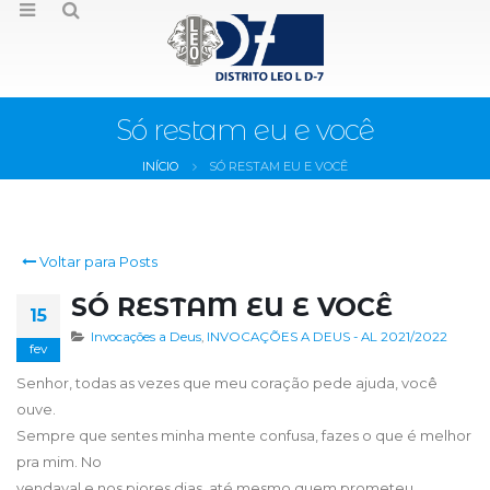
Só restam eu e você
INÍCIO
SÓ RESTAM EU E VOCÊ
Voltar para Posts
SÓ RESTAM EU E VOCÊ
15
Invocações a Deus
,
INVOCAÇÕES A DEUS - AL 2021/2022
fev
Senhor, todas as vezes que meu coração pede ajuda, você
ouve.
Sempre que sentes minha mente confusa, fazes o que é melhor
pra mim. No
vendaval e nos piores dias, até mesmo quem prometeu