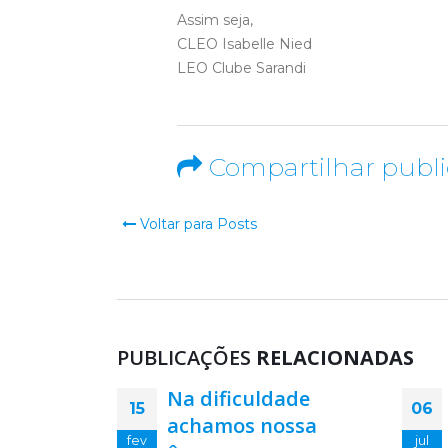
Assim seja,
CLEO Isabelle Nied
LEO Clube Sarandi
Compartilhar publ
Voltar para Posts
PUBLICAÇÕES
RELACIONADAS
ade
Carta para a minha
06
15
ssa
Dinda
jul
fev