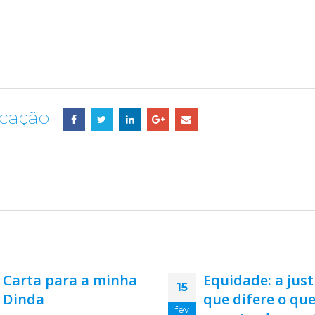
icação
Equidade: a justiça
Novos Ciclos Quem n
24
que difere o que é
ouviu a frase “vida nova
jan