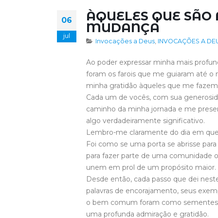
ÀQUELES QUE SÃO 
06
MUDANÇA
jul
Invocações a Deus
,
INVOCAÇÕES A DEUS
Ao poder expressar minha mais profund
foram os farois que me guiaram até
minha gratidão àqueles que me fazem
Cada um de vocês, com sua generosida
caminho da minha jornada e me prese
algo verdadeiramente significativo.
Lembro-me claramente do dia em que m
Foi como se uma porta se abrisse par
para fazer parte de uma comunidade on
unem em prol de um propósito maior.
Desde então, cada passo que dei neste
palavras de encorajamento, seus exe
o bem comum foram como sementes p
uma profunda admiração e gratidão.