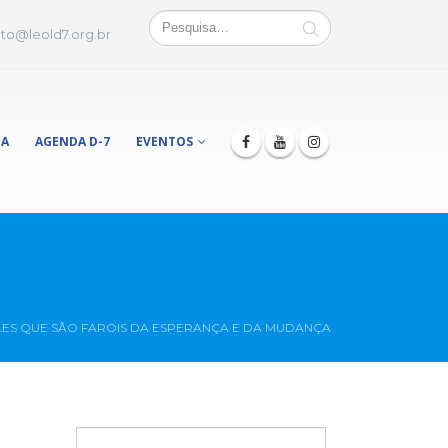
to@leold7.org.br
JA
AGENDA D-7
EVENTOS
ES QUE SÃO FAROIS DA ESPERANÇA E DA MUDANÇA