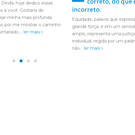
correto, do que é
novo” ou até mesmo ” 
rreto.
ciclo novo”. Neste final.
ler mais
de, palavra que expressa
 força, e em um sentido
 representa uma justiça
dual, regida por um parâmetro
ler mais