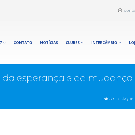
conta
7
CONTATO
NOTÍCIAS
CLUBES
INTERCÂMBIO
LO
is da esperança e da mudança
INÍCIO
ÀQUEL