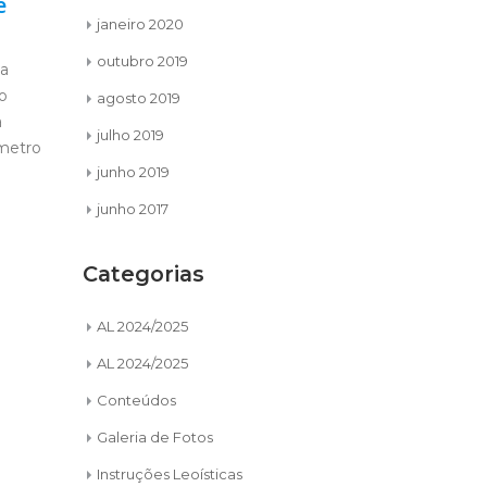
feliz
enqu
CONCURSO DE INSTRUÇÃO
janeiro 2020
..
o LEO seja i
LEOÍSTICA E INVOCAÇÃO A DEUS
um de nós. 
outubro 2019
TEMA: “O meu propósito em liderar”
Desde pequena sempre admirei o
agosto 2019
LEO clube...
ler mais
julho 2019
junho 2019
junho 2017
Categorias
AL 2024/2025
AL 2024/2025
Conteúdos
Galeria de Fotos
Instruções Leoísticas