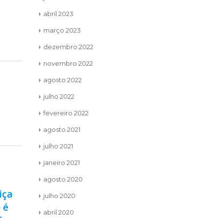
abril 2023
março 2023
dezembro 2022
novembro 2022
agosto 2022
julho 2022
fevereiro 2022
agosto 2021
julho 2021
janeiro 2021
agosto 2020
MEU PROPÓSITO EM
Pra
julho 2020
unca
30
24
LIDERAR – REGIÃO C
, ciclo
Eu r
abril 2020
nov
jan