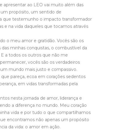
 apresentar ao LEO vai muito além das
 um propósito, um sentido de
ia que testemunho o impacto transformador
as e na vida daqueles que tocamos através
todo o meu amor e gratidão. Vocês são os
s das minhas conquistas, o combustível da
. E a todos os outros que não me
permanecer, vocês são os verdadeiros
e um mundo mais justo e compassivo.
o que pareça, ecoa em corações sedentos
erança, em vidas transformadas pela
tos nesta jornada de amor, liderança e
fazendo a diferença no mundo. Meu coração
minha vida e por tudo o que compartilhamos
o que encontramos não apenas um propósito
cia da vida: o amor em ação.