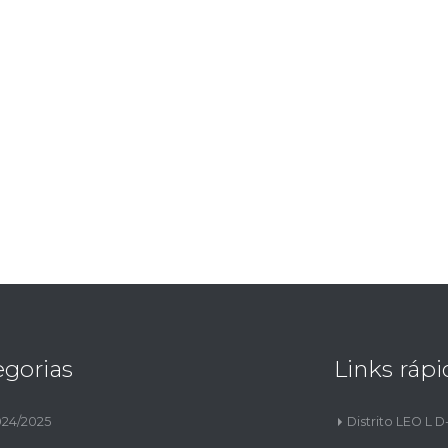
egorias
Links rápi
024/2025
Distrito LEO L D