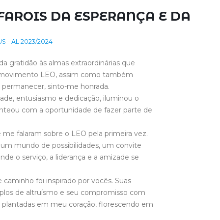
FAROIS DA ESPERANÇA E DA
 - AL 2023/2024
a gratidão às almas extraordinárias que
 o movimento LEO, assim como também
 permanecer, sinto-me honrada.
de, entusiasmo e dedicação, iluminou o
nteou com a oportunidade de fazer parte de
e falaram sobre o LEO pela primeira vez.
a um mundo de possibilidades, um convite
de o serviço, a liderança e a amizade se
 caminho foi inspirado por vocês. Suas
mplos de altruísmo e seu compromisso com
lantadas em meu coração, florescendo em