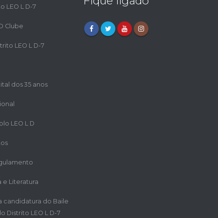
Fique ligado
to LEO L D-7
EO Clube
trito LEO L D-7
ital dos 35 anos
ional
iplo LEO L D
tos
egulamento
a e Literatura
ra candidatura do Baile
o Distrito LEO L D-7