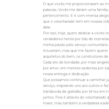
O que vocês me proporcionaram ao me
palavras. Vocês me deram uma família,
pertencimento. E é com imensa alegr
que o voluntariado tem em nossas vid
dele.
Por isso, hoje, quero dedicar a vocês 
verdadeiros heróis por trás de inúmera
minha paixão pelo serviço comunitário
trouxeram, mas que me fazem querer 
arquitetos do bem, os construtores d
Cada ato de bondade, por mais singel
por amor, em mentes sedentas por esp
nossa entrega e dedicação.
Que possamos continuar a caminhar jun
serviço, inspirando uns aos outros e 
transborda de gratidão por tê-los em 
juntos. Pois é através do voluntariad
maior, mas também a verdadeira essên