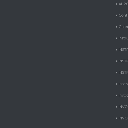
AL 2
Cont
Gale
Instr
INST
INST
INST
Inte
Invo
INVO
INVO