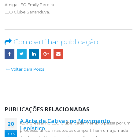
Amiga LEO Emilly Pereira
LEO Clube Sananduva.
Compartilhar publicação
Voltar para Posts
PUBLICAÇÕES
RELACIONADAS
A Arte de Cativar no Movimento
Ao ingressar no LEO Clube, cada membro passa por um
20
20
Leoístico
processo único, mas todos compartilham uma jornada
maio
maio