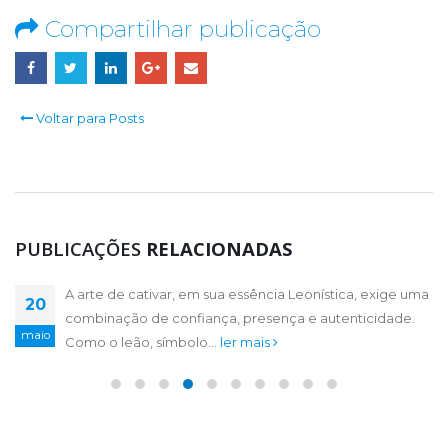
Compartilhar publicação
Voltar para Posts
PUBLICAÇÕES
RELACIONADAS
A arte de cativar, em sua essência Leonística, exige uma
Em um mundo repleto de distrações e superficialidades,
20
20
combinação de confiança, presença e autenticidade.
o LEO nos ensina o poder de cativar e amar, nos ensina...
maio
maio
Como o leão, símbolo...
ler mais
ler mais