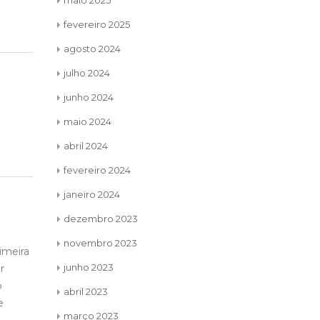
maio 2025
fevereiro 2025
agosto 2024
julho 2024
junho 2024
maio 2024
abril 2024
fevereiro 2024
janeiro 2024
dezembro 2023
novembro 2023
Ao olharmos para tudo o que
Há u
22
22
junho 2023
o movimento LEO construiu
quan
jun
jun
do Teu
ao longo dos anos somos
toda
abril 2023
z
invadidos por um
antes
março 2023