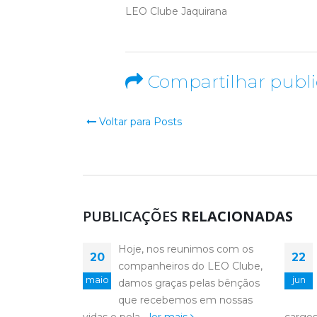
LEO Clube Jaquirana
Compartilhar publ
Voltar para Posts
PUBLICAÇÕES
RELACIONADAS
mos com os
Ao longo da nossa
22
20
 LEO Clube,
caminhada, vivemos
jun
maio
las bênçãos
experiências que vão muito
em nossas
além das reuniões, dos