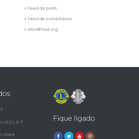
Feed de posts
Feed de comentários
WordPress.org
dos
-7
Fique ligado
to LEO L D-7
EO Clube