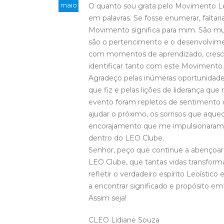
maio
O quanto sou grata pelo Movimento L
em palavras. Se fosse enumerar, faltar
Movimento significa para mim. São mui
são o pertencimento e o desenvolvimen
com momentos de aprendizado, cresci
identificar tanto com este Movimento.
Agradeço pelas inúmeras oportunidades
que fiz e pelas lições de liderança qu
evento foram repletos de sentimento 
ajudar o próximo, os sorrisos que aquec
encorajamento que me impulsionaram 
dentro do LEO Clube.
Senhor, peço que continue a abençoa
LEO Clube, que tantas vidas transfor
refletir o verdadeiro espírito Leoístic
a encontrar significado e propósito em
Assim seja!
CLEO Lidiane Souza