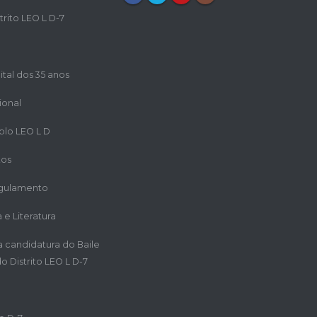
trito LEO L D-7
ital dos 35 anos
ional
iplo LEO L D
tos
egulamento
a e Literatura
ra candidatura do Baile
o Distrito LEO L D-7