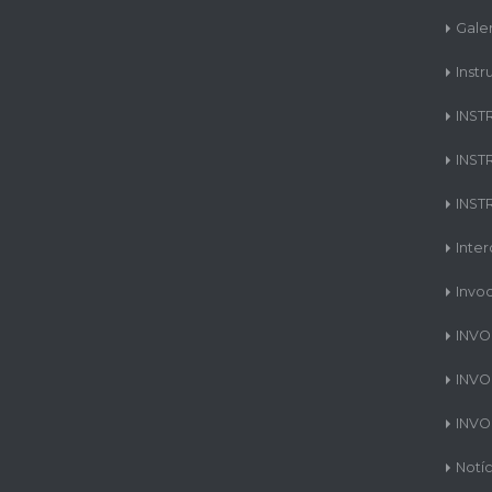
Gale
Instr
INST
INST
INST
Inte
Invo
INVO
INVO
INVO
Notíc