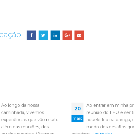
icação
Ao entrar em minha primeira
Deus da vida e da
22
reunião do LEO e sentir
eternidade, Hoje nos
jun
aquele frio na barriga, o
reunimos sob o calor 
medo dos desafios que
amor, para pedir Tua lu