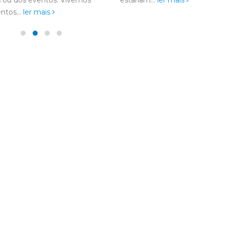
am...
ler mais
sobre...
ler mais