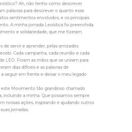
eoístico? Ah, não tenho como descrever
iam palavras para descrever o quanto esse
tos sentimentos envolvidos, e os principais
to. A minha jornada Leoística foi preenchida
mento e solidariedade, que me fizeram
 de servir e aprender, pelas amizades
e recebi. Cada campanha, cada reunião e cada
de LEO. Foram as mãos que se uniram para
eram dias difíceis e as palavras de
a seguir em frente e deixar o meu legado
r este Movimento tão grandioso chamado
ma, incluindo a minha. Que possamos sempre
o em nossas ações, inspirando e ajudando outros
 suas jornadas.