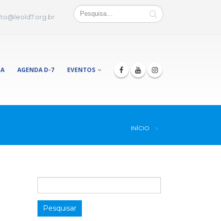
to@leold7.org.br
JA
AGENDA D-7
EVENTOS
INÍCIO