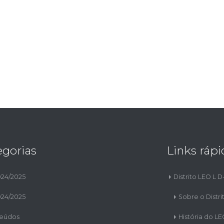
egorias
Links rápi
024/2025
Distrito LEO L D
024/2025
Sobre o Distri
eúdos
História do L