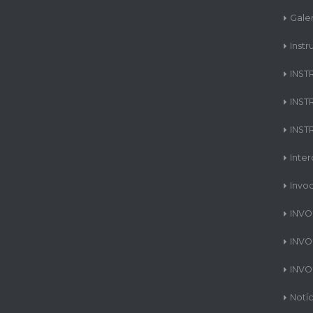
Gale
Instr
INST
INST
INST
Inte
Invo
INVO
INVO
INVO
Notíc