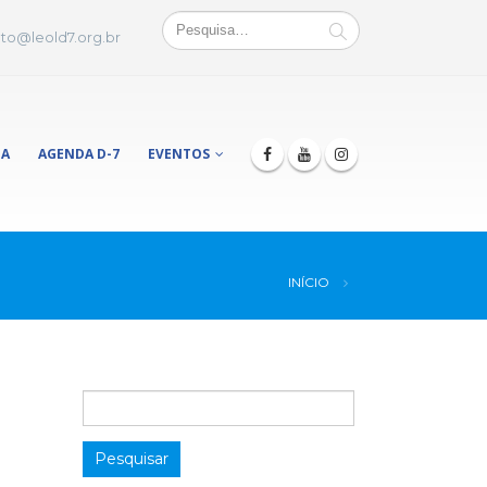
to@leold7.org.br
JA
AGENDA D-7
EVENTOS
INÍCIO