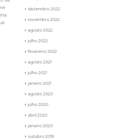
a de
Bom, gostaria de começar a
20
20
 você.
instrução dizendo uma frase
O qu
dezembro 2022
maio
maio
com
que ouvi hoje de manhã do
movi
novembro 2022
 não
CLEO Gugu enquanto eu
do LEO Club
tentava...
ler mais
agosto 2022
impactar pos
ler mais
julho 2022
fevereiro 2022
agosto 2021
julho 2021
janeiro 2021
agosto 2020
julho 2020
abril 2020
janeiro 2020
outubro 2019