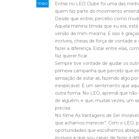
maio
Entrar no LEO Clube foi uma das minha
quem faz parte do movimento entende
Desde que entrei, percebo como mud
Aquela menina tímida que eu era, est
versão de mim mesma. E isso é graças
incríveis, cheias de força de vontade
fazer a diferença. Estar entre elas, c
faz querer ficar.
Sempre tive vontade de ajudar os outro
primeira campanha que percebi que era
sensação de estar ali, fazendo algo p
inexplicável. É um sentimento que aq
outra forma. No LEO, aprendi que não é
de alguém, e que, muitas vezes, um si
precisa.
No filme As Vantagens de Ser Invisível
que achamos merecer”. Com o LEO, pe
oportunidades que escolhemos abraça
incríveis e que sou capaz de fazer a d