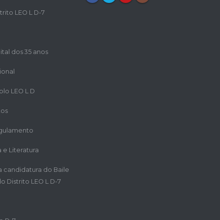
trito LEO L D-7
ital dos 35 anos
ional
iplo LEO L D
tos
egulamento
a e Literatura
ra candidatura do Baile
o Distrito LEO L D-7