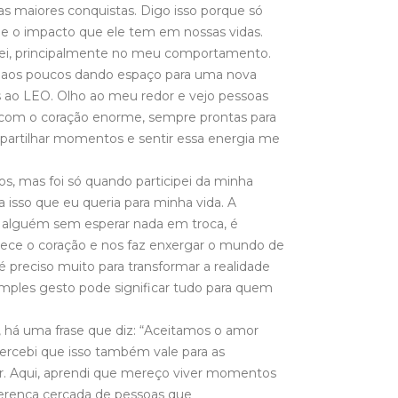
s maiores conquistas. Digo isso porque só
 o impacto que ele tem em nossas vidas.
ei, principalmente no meu comportamento.
á aos poucos dando espaço para uma nova
 ao LEO. Olho ao meu redor e vejo pessoas
 e com o coração enorme, sempre prontas para
ompartilhar momentos e sentir essa energia me
s, mas foi só quando participei da minha
 isso que eu queria para minha vida. A
or alguém sem esperar nada em troca, é
uece o coração e nos faz enxergar o mundo de
 preciso muito para transformar a realidade
mples gesto pode significar tudo para quem
, há uma frase que diz: “Aceitamos o amor
rcebi que isso também vale para as
r. Aqui, aprendi que mereço viver momentos
iferença cercada de pessoas que