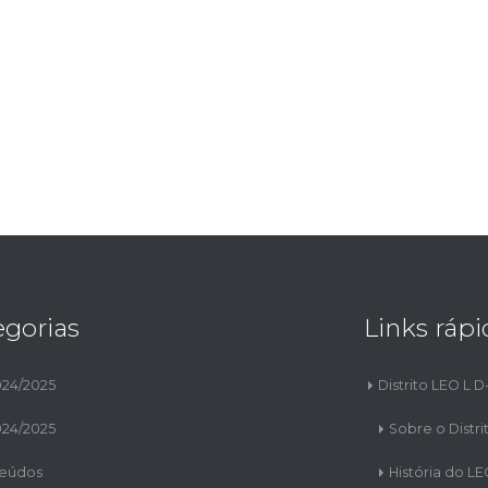
egorias
Links rápi
024/2025
Distrito LEO L D
024/2025
Sobre o Distri
eúdos
História do L