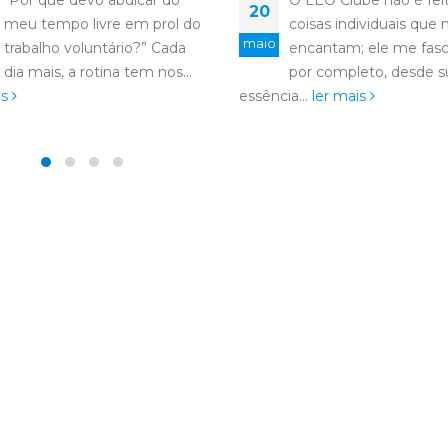
O LEO Clube não é feito de
Querido LEO, Há cerc
20
coisas individuais que me
dez anos, ouvi falar de
maio
encantam; ele me fascina
Mas, como acontece 
por completo, desde sua
muitos jovens, escolhi
ia...
ler mais
dar importância...
ler mais