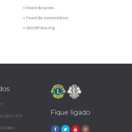
Feed de posts
Feed de comentários
WordPress.org
dos
-7
Fique ligado
to LEO L D-7
EO Clube