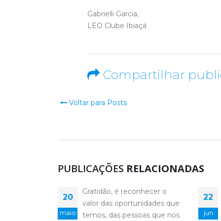
Gabrielli Garcia,
LEO Clube Ibiaçá
Compartilhar publ
Voltar para Posts
PUBLICAÇÕES
RELACIONADAS
nhecer o
Hoje, ao nos reunirmos mais
22
20
nidades que
uma vez como LEOs,
jun
maio
oas que nos
paramos por um instante