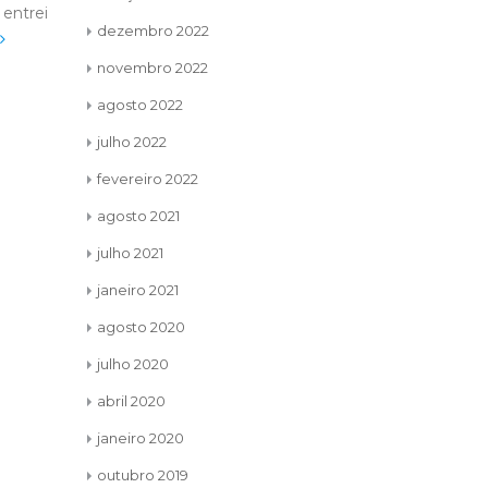
o
Tudo que vivi nesses anos
Muita
dezembro 2022
e
de...
ler mais
concentramo
novembro 2022
agosto 2022
julho 2022
fevereiro 2022
agosto 2021
julho 2021
janeiro 2021
agosto 2020
julho 2020
abril 2020
janeiro 2020
outubro 2019