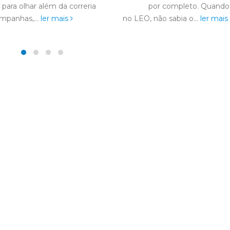
por completo. Quando entrei
conheci no moviment
, não sabia o...
ler mais
Leoístico desde os meus trez
anos...
ler mais