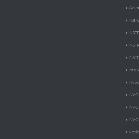
Gale
Instr
INST
INST
INST
Inte
Invo
INVO
INVO
INVO
Notíc