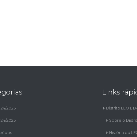
egorias
Links rápi
024/2025
Distrito LEO L D
024/2025
Sobre o Distri
eúdos
História do L