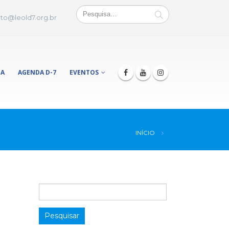
to@leold7.org.br
JA
AGENDA D-7
EVENTOS
INÍCIO