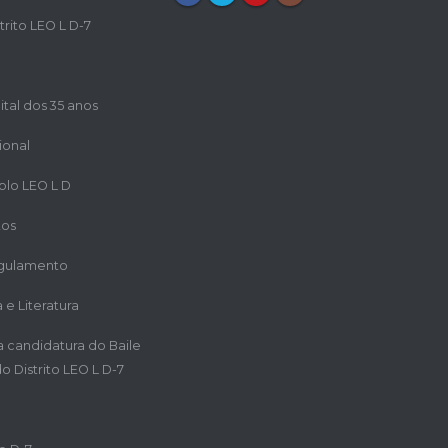
trito LEO L D-7
ital dos 35 anos
ional
iplo LEO L D
tos
egulamento
a e Literatura
ra candidatura do Baile
o Distrito LEO L D-7