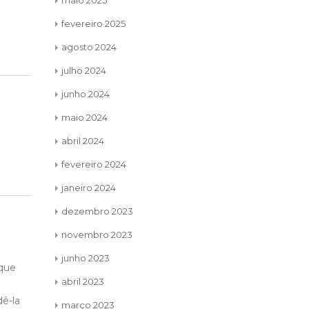
maio 2025
fevereiro 2025
agosto 2024
julho 2024
junho 2024
maio 2024
abril 2024
fevereiro 2024
janeiro 2024
dezembro 2023
novembro 2023
junho 2023
Neste final de Ano Leoístico,
Culti
22
20
abril 2023
encerramos mais um ciclo. O
cami
jun
maio
s que
que fica são lembranças.
para 
março 2023