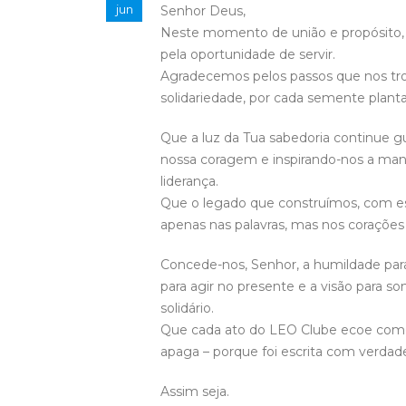
jun
Senhor Deus,
Neste momento de união e propósito, 
pela oportunidade de servir.
Agradecemos pelos passos que nos tro
solidariedade, por cada semente pl
Que a luz da Tua sabedoria continue g
nossa coragem e inspirando-nos a ma
liderança.
Que o legado que construímos, com es
apenas nas palavras, mas nos coraçõe
Concede-nos, Senhor, a humildade par
para agir no presente e a visão para s
solidário.
Que cada ato do LEO Clube ecoe como
apaga – porque foi escrita com verdade,
Assim seja.