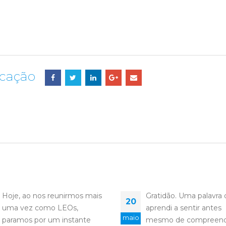
icação
Gratidão. Uma palavra que
Senhor, Hoje venho te
20
aprendi a sentir antes
agradecer, de todo o
maio
mesmo de compreendê-la
coração, pelas pessoa