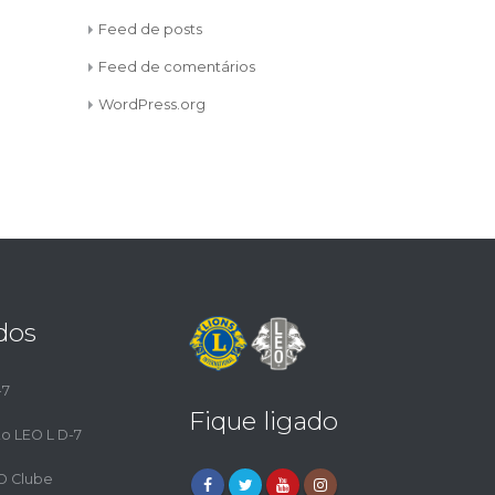
Feed de posts
Feed de comentários
WordPress.org
dos
-7
Fique ligado
to LEO L D-7
EO Clube