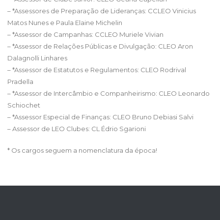
– *Assessores de Preparação de Lideranças: CCLEO Vinicius
Matos Nunes e Paula Elaine Michelin
– *Assessor de Campanhas: CCLEO Muriele Vivian
– *Assessor de Relações Públicas e Divulgação: CLEO Aron
Dalagnolli Linhares
– *Assessor de Estatutos e Regulamentos: CLEO Rodrival
Pradella
– *Assessor de Intercâmbio e Companheirismo: CLEO Leonardo
Schiochet
– *Assessor Especial de Finanças: CLEO Bruno Debiasi Salvi
– Assessor de LEO Clubes: CL Édrio Sgarioni
* Os cargos seguem a nomenclatura da época!