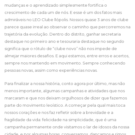
mudanças e o aprendizado simplesmente fortifica o
crescimento de cada um de nós. E esse é um dos fatos mais
admiráveis no LEO Clube llópolis. Nossos quase 3 anos de clube
parece quase irreal ao observar o caminho que percorremos na
trajetória da evolução. Dentro do distrito, ganhar secretaria
destaque no primeiro ano e tesouraria destaque no segundo
significa que o rótulo de “clube novo” não nos impede de
almejar maiores desafios. E aqui estamos, entre erros e acertos,
sempre nos mantendo em movimento. Sempre conhecendo
pessoas novas, assim como experiências novas.
Para finalizar a nossa história, conto agora por último, mas não
menos importante, algumas campanhas e atividades que nos
marcaram e que nos deixam orgulhosos de dizer que fazemos
parte do movimento leoístico. A começar pela qual mais toca
nossos corações e nos faz refletir sobre a brevidade e a
fragilidade da vida: felicidade na simplicidade, que é uma
campanha permanente onde visitamos o lar de idosos da nossa
cidade, e por algumas horas, conversamos, dançamos e rimos