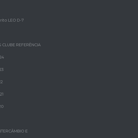
rito LEO D-7
 CLUBE REFERÊNCIA
24
23
22
21
20
NTERCÂMBIO E