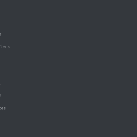
3
4
5
 Deus
3
4
5
tes