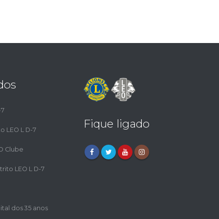
dos
-7
Fique ligado
to LEO L D-7
EO Clube
trito LEO L D-7
ital dos 35 anos