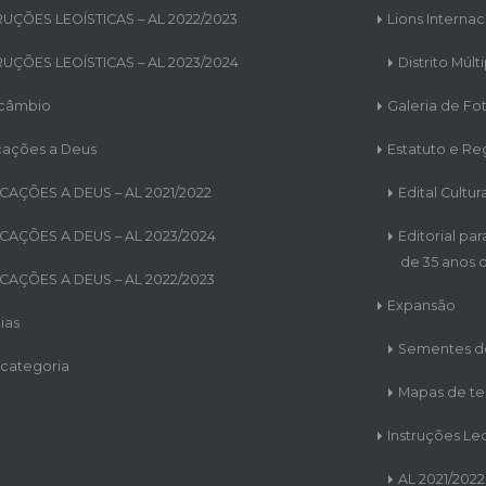
RUÇÕES LEOÍSTICAS – AL 2022/2023
Lions Internac
RUÇÕES LEOÍSTICAS – AL 2023/2024
Distrito Múlt
rcâmbio
Galeria de Fo
cações a Deus
Estatuto e R
CAÇÕES A DEUS – AL 2021/2022
Edital Cultur
CAÇÕES A DEUS – AL 2023/2024
Editorial pa
de 35 anos d
CAÇÕES A DEUS – AL 2022/2023
Expansão
ias
Sementes d
categoria
Mapas de ter
Instruções Leo
AL 2021/2022