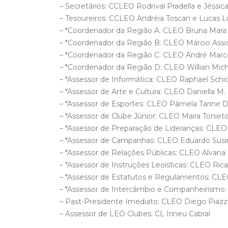
– Secretários: CCLEO Rodrival Pradella e Jéssic
– Tesoureiros: CCLEO Andréia Toscan e Lucas L
– *Coordenador da Região A: CLEO Bruna Mara
– *Coordenador da Região B: CLEO Márcio Assi
– *Coordenador da Região C: CLEO André Marcon
– *Coordenador da Região D: CLEO Willian Mich
– *Assessor de Informática: CLEO Raphael Schi
– *Assessor de Arte e Cultura: CLEO Daniella M.
– *Assessor de Esportes: CLEO Pâmela Tarine D
– *Assessor de Clube Júnior: CLEO Maira Toniet
– *Assessor de Preparação de Lideranças: CLEO
– *Assessor de Campanhas: CLEO Eduardo Susin
– *Assessor de Relações Públicas: CLEO Alvana 
– *Assessor de Instruções Leoísticas: CLEO Ric
– *Assessor de Estatutos e Regulamentos: CL
– *Assessor de Intercâmbio e Companheirismo:
– Past-Presidente Imediato: CLEO Diego Piazz
– Assessor de LEO Clubes: CL Irineu Cabral