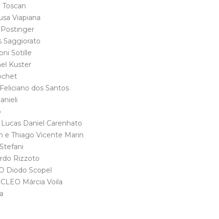
a Toscan
usa Viapiana
 Postinger
s Saggiorato
i Sotille
el Kuster
ochet
 Feliciano dos Santos
anieli
o
 Lucas Daniel Carenhato
 e Thiago Vicente Marin
Stefani
ardo Rizzoto
EO Diodo Scopel
 CLEO Márcia Voila
a