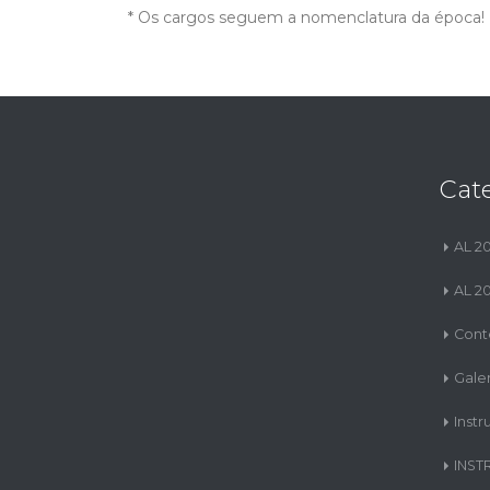
* Os cargos seguem a nomenclatura da época!
Cat
AL 2
AL 2
Cont
Gale
Instr
INST