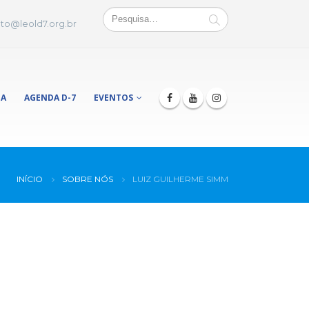
to@leold7.org.br
JA
AGENDA D-7
EVENTOS
INÍCIO
SOBRE NÓS
LUIZ GUILHERME SIMM