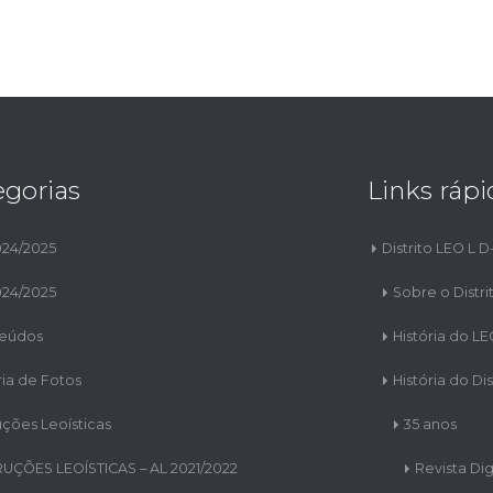
egorias
Links rápi
024/2025
Distrito LEO L D
024/2025
Sobre o Distri
eúdos
História do L
ria de Fotos
História do Dis
uções Leoísticas
35 anos
RUÇÕES LEOÍSTICAS – AL 2021/2022
Revista Dig