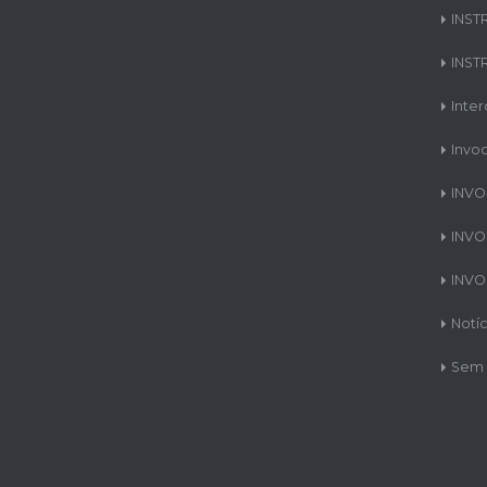
INST
INST
Inte
Invo
INVO
INVO
INVO
Notíc
Sem 