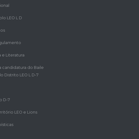
ional
iplo LEO L D
tos
egulamento
a e Literatura
ra candidatura do Baile
o Distrito LEO L D-7
o D-7
ritório LEO e Lions
ísticas