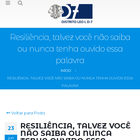
Resiliência, talvez você não saiba
ou nunca tenha ouvido essa
palavra
INÍCIO
RESILIÊNCIA, TALVEZ VOCÊ NÃO SAIBA OU NUNCA TENHA OUVIDO ESSA
PALAVRA
Voltar para Posts
RESILIÊNCIA, TALVEZ VOCÊ
23
NÃO SAIBA OU NUNCA
jun