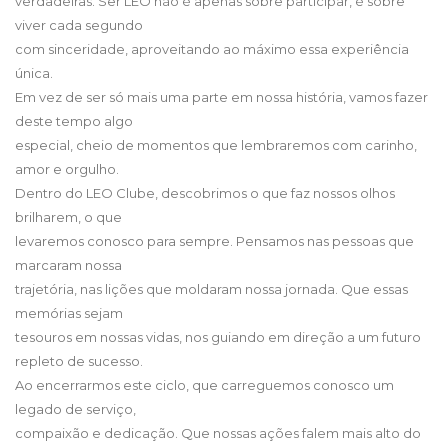
verdadeiras. Ser LEO não é apenas sobre participar, é sobre
viver cada segundo
com sinceridade, aproveitando ao máximo essa experiência
única.
Em vez de ser só mais uma parte em nossa história, vamos fazer
deste tempo algo
especial, cheio de momentos que lembraremos com carinho,
amor e orgulho.
Dentro do LEO Clube, descobrimos o que faz nossos olhos
brilharem, o que
levaremos conosco para sempre. Pensamos nas pessoas que
marcaram nossa
trajetória, nas lições que moldaram nossa jornada. Que essas
memórias sejam
tesouros em nossas vidas, nos guiando em direção a um futuro
repleto de sucesso.
Ao encerrarmos este ciclo, que carreguemos conosco um
legado de serviço,
compaixão e dedicação. Que nossas ações falem mais alto do