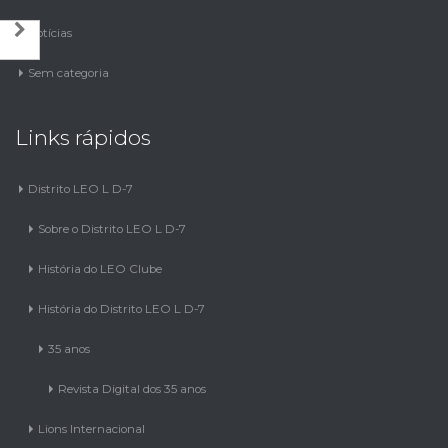
Notícias
Sem categoria
Links rápidos
Distrito LEO L D-7
Sobre o Distrito LEO L D-7
História do LEO Clube
História do Distrito LEO L D-7
35 anos
Revista Digital dos 35 anos
Lions Internacional