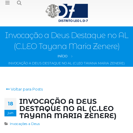
Invocação a Deus Destaque no AL
(C.LEO Tayana Maria Zenere)
INÍCIO
INVOCAÇÃO A DEUS DESTAQUE NO AL (C.LEO TAYANA MARIA ZENERE)
Voltar para Posts
INVOCAÇÃO A DEUS
18
DESTAQUE NO AL (C.LEO
jun
TAYANA MARIA ZENERE)
Invocações a Deus