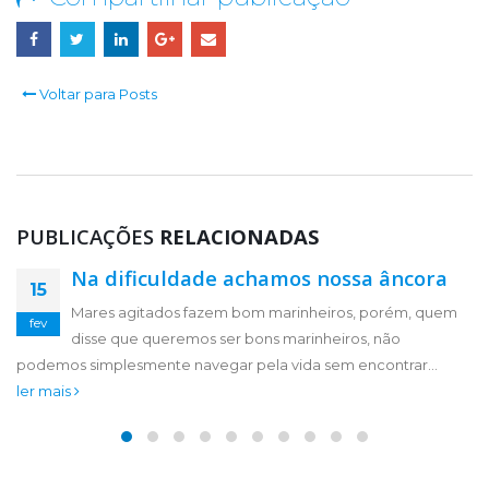
Voltar para Posts
PUBLICAÇÕES
RELACIONADAS
Na dificuldade achamos nossa âncora
Viva, o ciclo é finito
23
15
Mares agitados fazem bom marinheiros, porém, quem
Caro Companheiro LEO (CCLEO), imagine você no
jan
fev
disse que queremos ser bons marinheiros, não
ponto de partida da Estação LEO Clube, sentindo
podemos simplesmente navegar pela vida sem encontrar...
borboletas no estômago, imagine você...
ler mais
ler mais