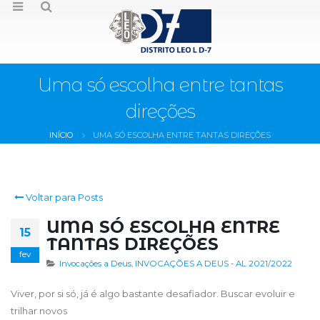
Uma só escolha entre tantas
direções
INÍCIO
UMA SÓ ESCOLHA ENTRE TANTAS DIREÇÕES
Voltar para Posts
UMA SÓ ESCOLHA ENTRE
15
TANTAS DIREÇÕES
fev
Invocações a Deus
,
INVOCAÇÕES A DEUS - AL 2021/2022
Viver, por si só, já é algo bastante desafiador. Buscar evoluir e
trilhar novos