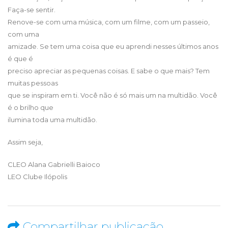
Faça-se sentir.
Renove-se com uma música, com um filme, com um passeio,
com uma
amizade. Se tem uma coisa que eu aprendi nesses últimos anos
é que é
preciso apreciar as pequenas coisas. E sabe o que mais? Tem
muitas pessoas
que se inspiram em ti. Você não é só mais um na multidão. Você
é o brilho que
ilumina toda uma multidão.
Assim seja,
CLEO Alana Gabrielli Baioco
LEO Clube Ilópolis
Compartilhar publicação