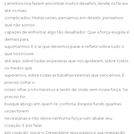
caminhos nos fazem encontrar muitos desafios, desde os fáceis
até os mais
complicados. Muitas vezes, pensamos em desistir, pensamos
que não somos
capazes de enfrentar algo tão desafiador. Que a força exigida é
demais para
suportarmos. E é aí que devemos parar e refletir sobre tudo o
que nos trouxe
até aqui, sobre todas as pessoas que nos ajudaram, sobre todos
os medos que
superamos, sobre todas as batalhas internas que vencemos. É
preciso voltar o
nosso olhar a nós mesmos e sentir de onde vem nossa força. Se
preciso for,
busque abrigo em quem te conforta. Respire fundo quantas
vezes forem
necessárias e não deixe nenhuma força ruim abalar seu
coração. E por falar
em coração, ouça-o. Desacelere seus passos e sua respiração.