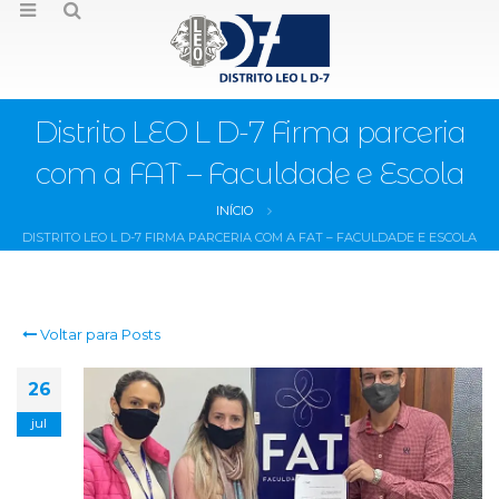
Distrito LEO L D-7 Firma parceria
com a FAT – Faculdade e Escola
INÍCIO
DISTRITO LEO L D-7 FIRMA PARCERIA COM A FAT – FACULDADE E ESCOLA
Voltar para Posts
26
jul