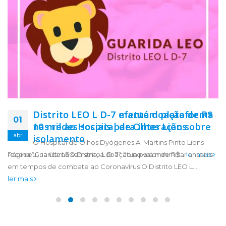
Distrito LEO L D-7 mantém plataforma
Distrito LEO L D-7 efetua doação de R$
20
01
nas redes sociais para interação sobre
10 mil ao Hospital de Olhos Lions
abr
jul
isolamento
O Hospital de Olhos Dyógenes A. Martins Pinto Lions
Página “Guarida LEO Distrito L D-7” atua para minimizar anseios
recebeu, na última semana, a doação no valor de R$...
ler mais
em tempos de combate ao Coronavírus O Distrito LEO L...
ler mais