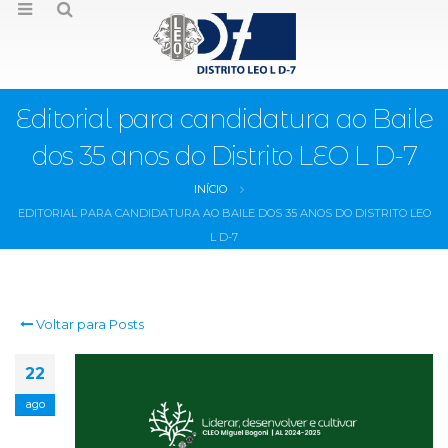
Editorial para candidatura ao Baile
dos 35 anos do Distrito LEO L D-7
INÍCIO
EDITORIAL PARA CANDIDATURA AO BAILE DOS 35 ANOS DO DISTRITO LEO
L D-7
Voltar para Posts
22
ago