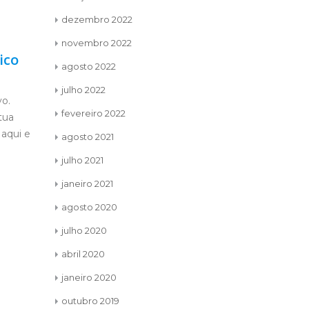
dezembro 2022
novembro 2022
ico
Quando o Sol
LEO
15
15
agosto 2022
brilhar, brilharemos
esp
fev
fev
julho 2022
juntos.
vo.
Não 
fevereiro 2022
tua
o futuro nos
Muitas vezes, caímos. Falhamos.
 aqui e
inseguranças
“Ralamos o joelho” da nossa alma. É
agosto 2021
testadas a 
difícil buscar um apoio para subir
julho 2021
ameaçando.
quando estamos no...
ler mais
janeiro 2021
agosto 2020
julho 2020
abril 2020
janeiro 2020
outubro 2019