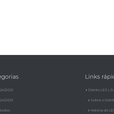
egorias
Links rápi
024/2025
Distrito LEO L D
024/2025
Sobre o Distri
eúdos
História do L