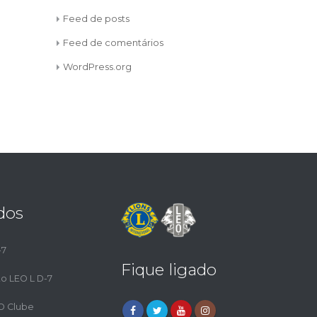
Feed de posts
Feed de comentários
WordPress.org
dos
-7
Fique ligado
to LEO L D-7
EO Clube