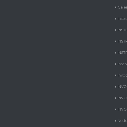
Gale
Instr
INST
INST
INST
Inte
Invo
INVO
INVO
INVO
Notíc