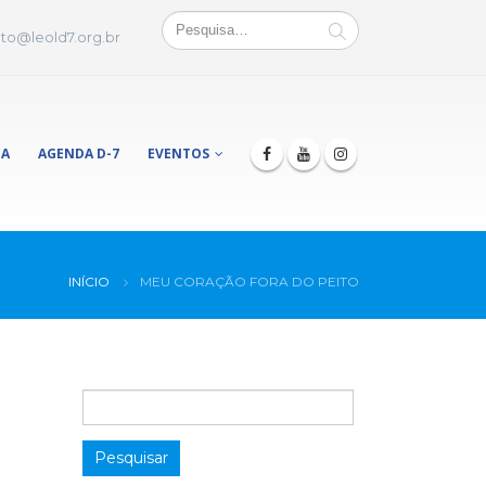
to@leold7.org.br
JA
AGENDA D-7
EVENTOS
INÍCIO
MEU CORAÇÃO FORA DO PEITO