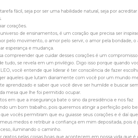
tarefa fácil, seja por ser uma habilidade natural, seja por acredita
.
iar corações.
niverso de ensinamentos, é um coração que precisa ser inspira
 pelo movimento, o amor pelo servir, o amor pela bondade, o
ear esperança e mudança.
cisa compreender que cuidar desses corações é um compromiss
 tudo, se revela em um privilégio. Digo isso porque quando vo
EO, você entende que liderar é ter consciência de fazer escolh
eger aqueles que lutam diariamente com você por um mundo me
e aprendizado e saber que você deve ser humilde e buscar se
 da mesa que lhe foi permitido ocupar.
os em que a insegurança bate o sino da presidência e nos faz
ndo um bom trabalho, pois queremos atingir a perfeição pelo b
ue vocês permitiram que eu guiasse seus corações e é daí que
r meus medos e retribuir a confiança em mim depositada, pois é 
aceso, iluminando o caminho.
gratos pelas coisas boas que acontecem em nossa vida que é di