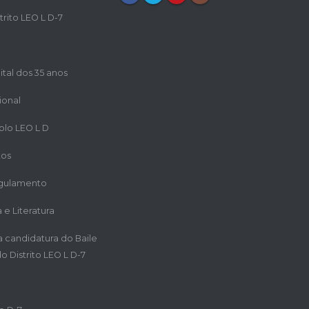
trito LEO L D-7
ital dos 35 anos
ional
iplo LEO L D
tos
egulamento
a e Literatura
ra candidatura do Baile
o Distrito LEO L D-7