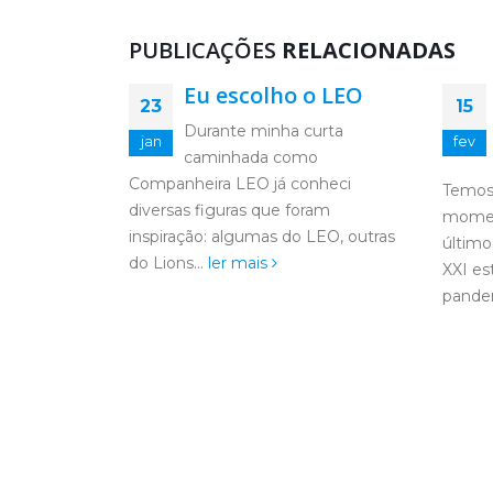
PUBLICAÇÕES
RELACIONADAS
 Deus
Eu escolho o LEO
23
15
nvocamos
Durante minha curta
jan
fev
neste
caminhada como
ssamos
Companheira LEO já conheci
Temos
 da
diversas figuras que foram
momen
ste...
inspiração: algumas do LEO, outras
último
do Lions...
ler mais
XXI e
pandem