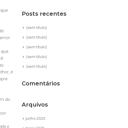
r que
Posts recentes
(sem título)
do
(sem título)
 amor
(sem título)
o que
(sem título)
cê
as
(sem título)
lhor, é
mpre
Comentários
em do
Arquivos
por
junho 2025
fícil