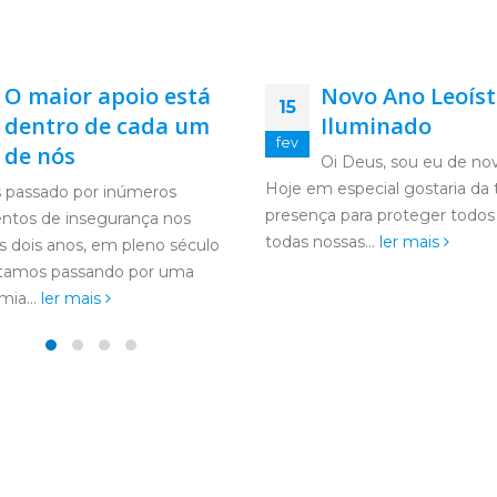
O maior apoio está
Novo Ano Leoíst
15
dentro de cada um
Iluminado
fev
de nós
Oi Deus, sou eu de no
Hoje em especial gostaria da 
 passado por inúmeros
presença para proteger todos
tos de insegurança nos
todas nossas...
ler mais
s dois anos, em pleno século
stamos passando por uma
ia...
ler mais