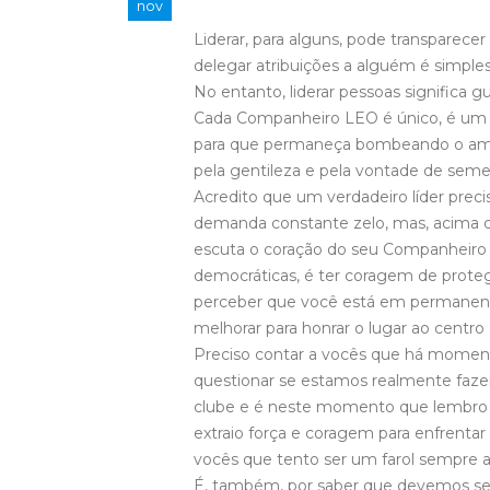
nov
Liderar, para alguns, pode transparecer 
delegar atribuições a alguém é simples
No entanto, liderar pessoas significa gu
Cada Companheiro LEO é único, é um u
para que permaneça bombeando o amor
pela gentileza e pela vontade de sem
Acredito que um verdadeiro líder pre
demanda constante zelo, mas, acima de
escuta o coração do seu Companheiro L
democráticas, é ter coragem de prot
perceber que você está em permanent
melhorar para honrar o lugar ao centro
Preciso contar a vocês que há moment
questionar se estamos realmente faze
clube e é neste momento que lembro q
extraio força e coragem para enfrenta
vocês que tento ser um farol sempre 
É, também, por saber que devemos ser 