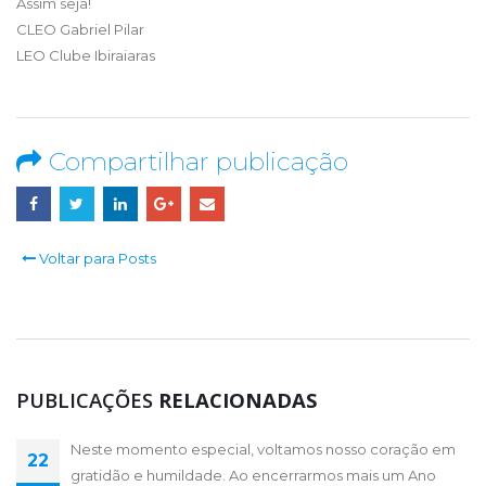
Assim seja!
CLEO Gabriel Pilar
LEO Clube Ibiraiaras
Compartilhar publicação
Voltar para Posts
PUBLICAÇÕES
RELACIONADAS
Neste momento especial, voltamos nosso coração em
Cada atitude, cada campanha, cada evento e cada
22
22
gratidão e humildade. Ao encerrarmos mais um Ano
sorriso representam um pouco do legado que