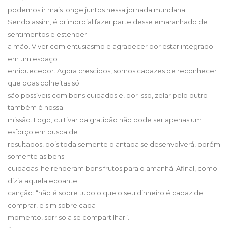
podemos ir mais longe juntos nessa jornada mundana.
Sendo assim, é primordial fazer parte desse emaranhado de
sentimentos e estender
a mão. Viver com entusiasmo e agradecer por estar integrado
em um espaço
enriquecedor. Agora crescidos, somos capazes de reconhecer
que boas colheitas só
são possíveis com bons cuidados e, por isso, zelar pelo outro
também é nossa
missão. Logo, cultivar da gratidão não pode ser apenas um
esforço em busca de
resultados, pois toda semente plantada se desenvolverá, porém
somente as bens
cuidadas lhe renderam bons frutos para o amanhã. Afinal, como
dizia aquela ecoante
canção: “não é sobre tudo o que o seu dinheiro é capaz de
comprar, e sim sobre cada
momento, sorriso a se compartilhar”.