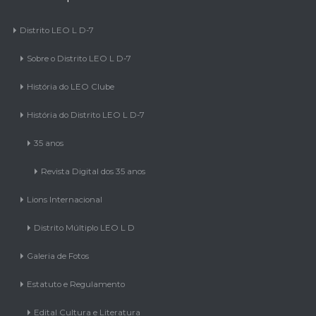
Distrito LEO L D-7
Sobre o Distrito LEO L D-7
História do LEO Clube
História do Distrito LEO L D-7
35 anos
Revista Digital dos 35 anos
Lions Internacional
Distrito Múltiplo LEO L D
Galeria de Fotos
Estatuto e Regulamento
Edital Cultura e Literatura