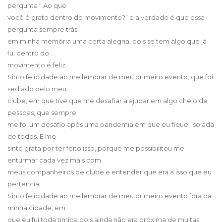
pergunta “ Ao que
você é grato dentro do movimento?” e a verdade é que essa
pergunta sempre trás
em minha memória uma certa alegria, pois se tem algo que já
fui dentro do
movimento é feliz.
Sinto felicidade ao me lembrar de meu primeiro evento, que foi
sediado pelo meu
clube, em que tive que me desafiar a ajudar em algo cheio de
pessoas, que sempre
me foi um desafio após uma pandemia em que eu fiquei isolada
de todos. E me
sinto grata por ter feito isso, porque me possibilitou me
enturmar cada vez mais com
meus companheiros de clube e entender que era a isso que eu
pertencia.
Sinto felicidade ao me lembrar de meu primeiro evento fora da
minha cidade, em
que eu fui toda tímida pois ainda não era próxima de muitas