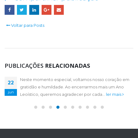
Voltar para Posts
PUBLICAÇÕES
RELACIONADAS
Neste momento especial, voltamos nosso coração em
Gratidão, é reconhecer o valor das oportunidades que
20
22
gratidão e humildade. Ao encerrarmos mais um Ano
temos, das pessoas que nos cercam, das conquistas,
maio
jun
Leoístico, queremos agradecer por cada...
grandes ou pequenas, que...
ler mais
ler mais