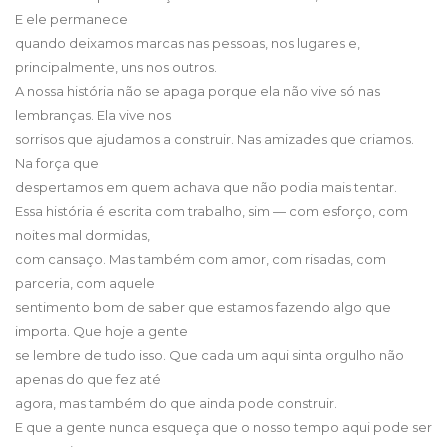
E ele permanece
quando deixamos marcas nas pessoas, nos lugares e,
principalmente, uns nos outros.
A nossa história não se apaga porque ela não vive só nas
lembranças. Ela vive nos
sorrisos que ajudamos a construir. Nas amizades que criamos.
Na força que
despertamos em quem achava que não podia mais tentar.
Essa história é escrita com trabalho, sim — com esforço, com
noites mal dormidas,
com cansaço. Mas também com amor, com risadas, com
parceria, com aquele
sentimento bom de saber que estamos fazendo algo que
importa. Que hoje a gente
se lembre de tudo isso. Que cada um aqui sinta orgulho não
apenas do que fez até
agora, mas também do que ainda pode construir.
E que a gente nunca esqueça que o nosso tempo aqui pode ser