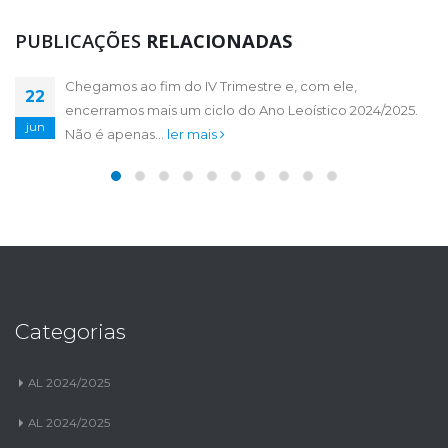
PUBLICAÇÕES
RELACIONADAS
Chegamos ao fim do IV Trimestre e, com ele,
Certa vez, a letra de uma canção ecoava pela minha
20
22
encerramos mais um ciclo do Ano Leoístico 2024/2025.
mente em um ambiente arrodeado de jovens leões. Foi
maio
jun
Não é apenas...
neste...
ler mais
ler mais
Categorias
AL 2024/2025
AL 2024/2025