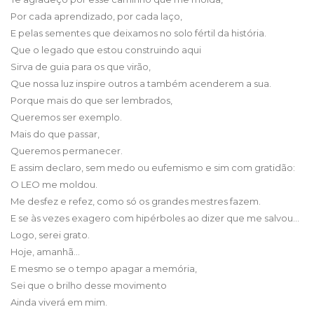
Por cada aprendizado, por cada laço,
E pelas sementes que deixamos no solo fértil da história.
Que o legado que estou construindo aqui
Sirva de guia para os que virão,
Que nossa luz inspire outros a também acenderem a sua.
Porque mais do que ser lembrados,
Queremos ser exemplo.
Mais do que passar,
Queremos permanecer.
E assim declaro, sem medo ou eufemismo e sim com gratidão:
O LEO me moldou.
Me desfez e refez, como só os grandes mestres fazem.
E se às vezes exagero com hipérboles ao dizer que me salvou…
Logo, serei grato.
Hoje, amanhã…
E mesmo se o tempo apagar a memória,
Sei que o brilho desse movimento
Ainda viverá em mim.