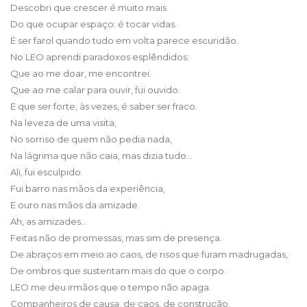
Descobri que crescer é muito mais
Do que ocupar espaço: é tocar vidas.
É ser farol quando tudo em volta parece escuridão.
No LEO aprendi paradoxos esplêndidos:
Que ao me doar, me encontrei.
Que ao me calar para ouvir, fui ouvido.
E que ser forte, às vezes, é saber ser fraco.
Na leveza de uma visita,
No sorriso de quem não pedia nada,
Na lágrima que não caia, mas dizia tudo…
Ali, fui esculpido.
Fui barro nas mãos da experiência,
E ouro nas mãos da amizade.
Ah, as amizades…
Feitas não de promessas, mas sim de presença.
De abraços em meio ao caos, de risos que furam madrugadas,
De ombros que sustentam mais do que o corpo.
LEO me deu irmãos que o tempo não apaga.
Companheiros de causa, de caos, de construção.