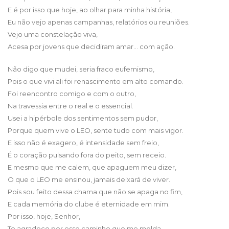
E é por isso que hoje, ao olhar para minha história,
Eu não vejo apenas campanhas, relatórios ou reuniões.
Vejo uma constelação viva,
Acesa por jovens que decidiram amar… com ação.
Não digo que mudei, seria fraco eufemismo,
Pois o que vivi ali foi renascimento em alto comando.
Foi reencontro comigo e com o outro,
Na travessia entre o real e o essencial.
Usei a hipérbole dos sentimentos sem pudor,
Porque quem vive o LEO, sente tudo com mais vigor.
E isso não é exagero, é intensidade sem freio,
É o coração pulsando fora do peito, sem receio.
E mesmo que me calem, que apaguem meu dizer,
O que o LEO me ensinou, jamais deixará de viver.
Pois sou feito dessa chama que não se apaga no fim,
E cada memória do clube é eternidade em mim.
Por isso, hoje, Senhor,
Te agradeço por esse caminho que me molda,