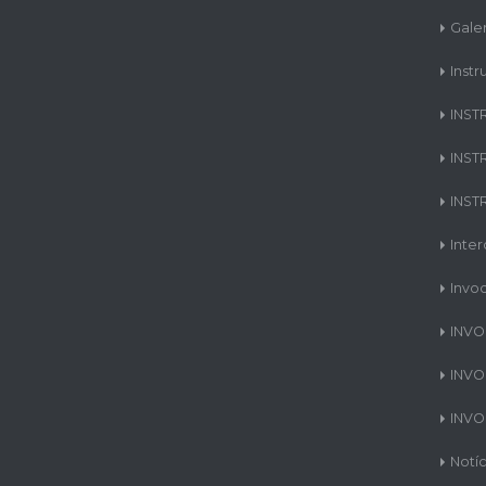
Gale
Instr
INST
INST
INST
Inte
Invo
INVO
INVO
INVO
Notíc