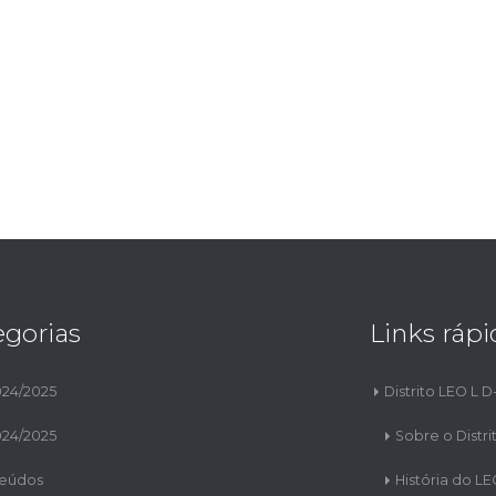
egorias
Links rápi
024/2025
Distrito LEO L D
024/2025
Sobre o Distri
eúdos
História do L