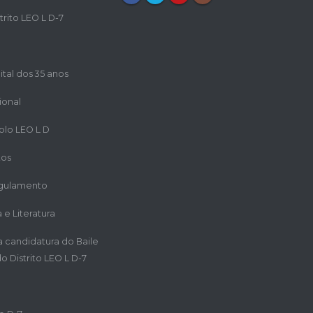
trito LEO L D-7
ital dos 35 anos
ional
iplo LEO L D
tos
egulamento
a e Literatura
ra candidatura do Baile
o Distrito LEO L D-7