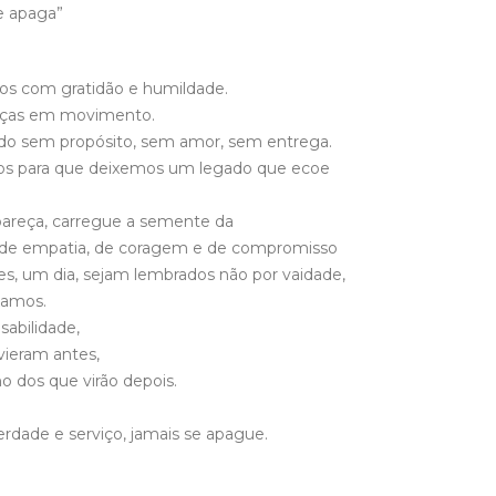
e apaga”
s com gratidão e humildade.
orças em movimento.
do sem propósito, sem amor, sem entrega.
ssos para que deixemos um legado que ecoe
pareça, carregue a semente da
 de empatia, de coragem e de compromisso
 um dia, sejam lembrados não por vaidade,
xamos.
sabilidade,
ieram antes,
o dos que virão depois.
erdade e serviço, jamais se apague.