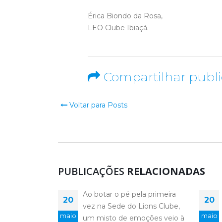
Érica Biondo da Rosa,
LEO Clube Ibiaçá.
Compartilhar publ
Voltar para Posts
PUBLICAÇÕES
RELACIONADAS
la primeira
O LEO Clube começa com a
20
22
ions Clube,
medida certa de
maio
jun
oções veio à
ingredientes como amor,