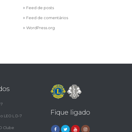
Feed de posts
Feed de comentários
WordPress.org
dos
-7
Fique ligado
to LEO L D-7
EO Clube