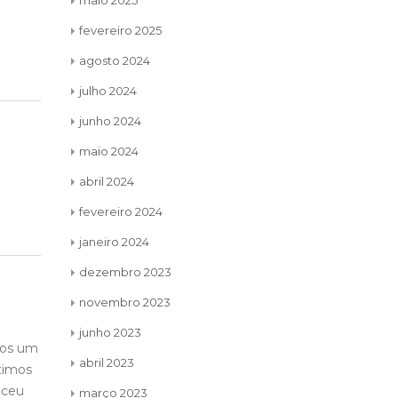
maio 2025
fevereiro 2025
agosto 2024
julho 2024
junho 2024
maio 2024
abril 2024
fevereiro 2024
janeiro 2024
dezembro 2023
novembro 2023
junho 2023
s um
Desde que entrei para o
Cada 
20
22
abril 2023
Movimento Leoístico,
camp
maio
jun
e
prometi para mim mesma
cada
março 2023