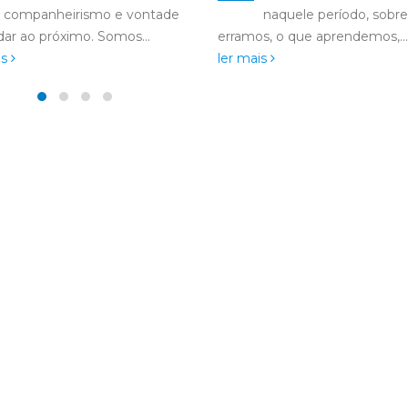
naquele período, sobre o que
lembranças que aque
s, o que aprendemos,...
de risos...
ler mais
is