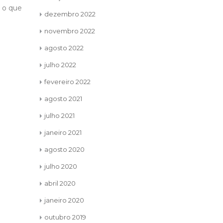
cem,
que aproveitaria cada
pouc
dezembro 2022
oportunidade e cada experiência. De
construímos 
novembro 2022
início,...
ler mais
ler mais
agosto 2022
julho 2022
fevereiro 2022
agosto 2021
julho 2021
janeiro 2021
agosto 2020
julho 2020
abril 2020
janeiro 2020
outubro 2019