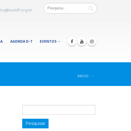
to@leold7.org.br
JA
AGENDA D-7
EVENTOS
INÍCIO