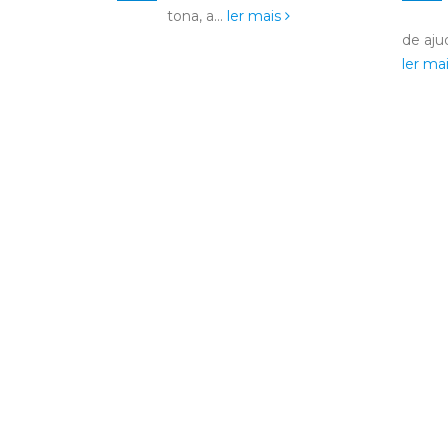
companheirismo e vontade
de ajudar ao próximo. Somos...
erramo
ler mais
ler ma