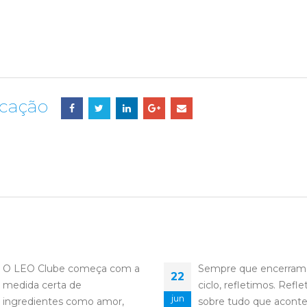
icação
Sempre que encerramos um
Chegando ao fim mai
22
ciclo, refletimos. Refletimos
AL, olho pra trás com o
jun
sobre tudo que aconteceu
coração cheio. Cheio d