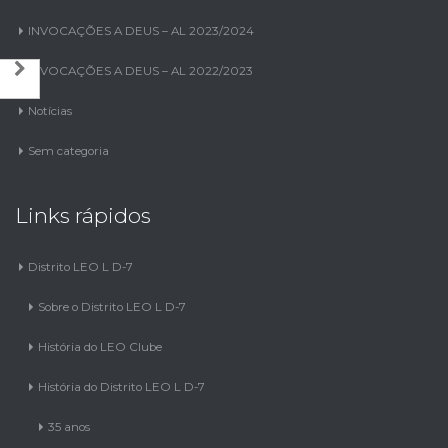
INVOCAÇÕES A DEUS – AL 2023/2024
INVOCAÇÕES A DEUS – AL 2022/2023
Notícias
Sem categoria
Links rápidos
Distrito LEO L D-7
Sobre o Distrito LEO L D-7
História do LEO Clube
História do Distrito LEO L D-7
35 anos
Revista Digital dos 35 anos