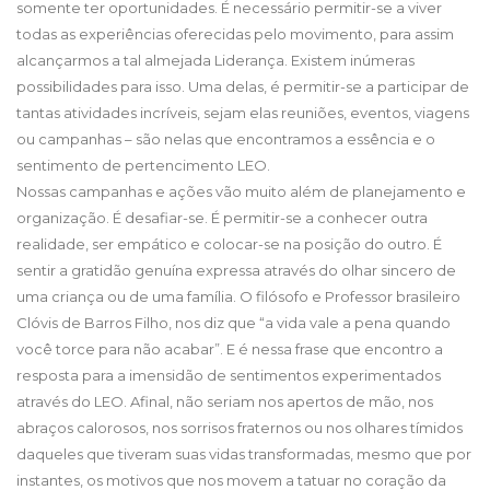
somente ter oportunidades. É necessário permitir-se a viver
todas as experiências oferecidas pelo movimento, para assim
alcançarmos a tal almejada Liderança. Existem inúmeras
possibilidades para isso. Uma delas, é permitir-se a participar de
tantas atividades incríveis, sejam elas reuniões, eventos, viagens
ou campanhas – são nelas que encontramos a essência e o
sentimento de pertencimento LEO.
Nossas campanhas e ações vão muito além de planejamento e
organização. É desafiar-se. É permitir-se a conhecer outra
realidade, ser empático e colocar-se na posição do outro. É
sentir a gratidão genuína expressa através do olhar sincero de
uma criança ou de uma família. O filósofo e Professor brasileiro
Clóvis de Barros Filho, nos diz que “a vida vale a pena quando
você torce para não acabar”. E é nessa frase que encontro a
resposta para a imensidão de sentimentos experimentados
através do LEO. Afinal, não seriam nos apertos de mão, nos
abraços calorosos, nos sorrisos fraternos ou nos olhares tímidos
daqueles que tiveram suas vidas transformadas, mesmo que por
instantes, os motivos que nos movem a tatuar no coração da