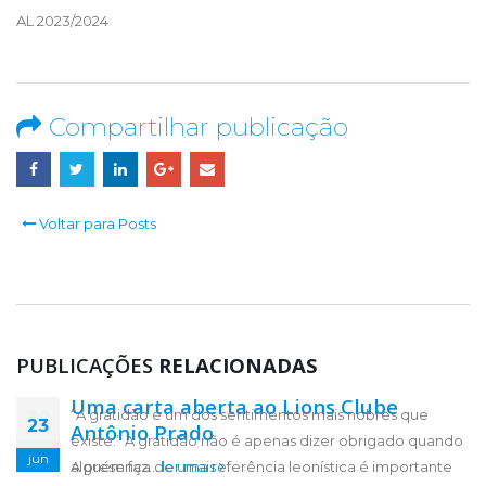
AL 2023/2024
Compartilhar publicação
Voltar para Posts
PUBLICAÇÕES
RELACIONADAS
Uma carta aberta ao Lions Clube
“A gratidão é um dos sentimentos mais nobres que
30
23
Antônio Prado
existe.” A gratidão não é apenas dizer obrigado quando
maio
jun
alguém faz...
A presença de uma referência leonística é importante
ler mais