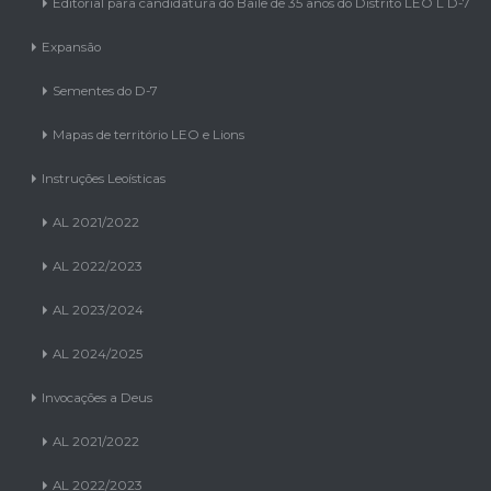
Edital Cultura e Literatura
Editorial para candidatura do Baile de 35 anos do Distrito LEO L D-7
Expansão
Sementes do D-7
Mapas de território LEO e Lions
Instruções Leoísticas
AL 2021/2022
AL 2022/2023
AL 2023/2024
AL 2024/2025
Invocações a Deus
AL 2021/2022