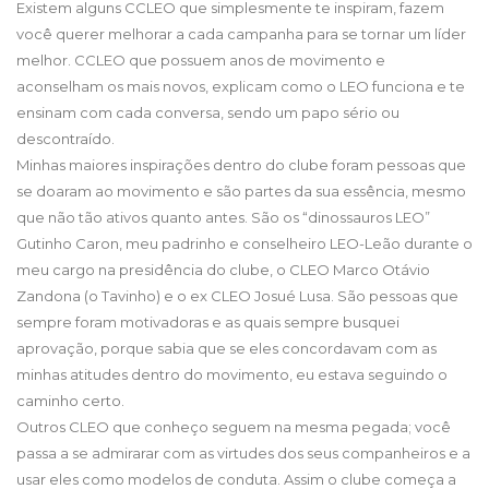
Existem alguns CCLEO que simplesmente te inspiram, fazem
você querer melhorar a cada campanha para se tornar um líder
melhor. CCLEO que possuem anos de movimento e
aconselham os mais novos, explicam como o LEO funciona e te
ensinam com cada conversa, sendo um papo sério ou
descontraído.
Minhas maiores inspirações dentro do clube foram pessoas que
se doaram ao movimento e são partes da sua essência, mesmo
que não tão ativos quanto antes. São os “dinossauros LEO”
Gutinho Caron, meu padrinho e conselheiro LEO-Leão durante o
meu cargo na presidência do clube, o CLEO Marco Otávio
Zandona (o Tavinho) e o ex CLEO Josué Lusa. São pessoas que
sempre foram motivadoras e as quais sempre busquei
aprovação, porque sabia que se eles concordavam com as
minhas atitudes dentro do movimento, eu estava seguindo o
caminho certo.
Outros CLEO que conheço seguem na mesma pegada; você
passa a se admirarar com as virtudes dos seus companheiros e a
usar eles como modelos de conduta. Assim o clube começa a