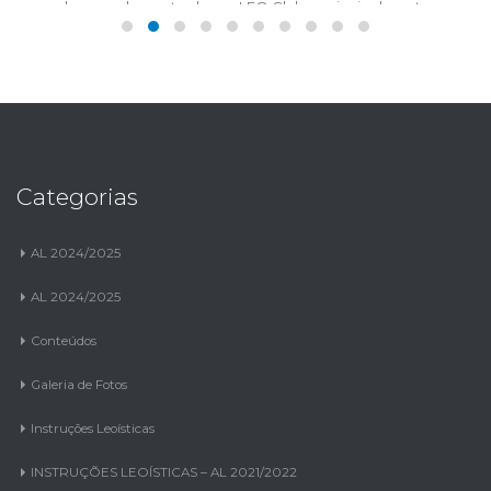
para o bom andamento de um LEO Clube, principalmente na
atuação em...
ler mais
Categorias
AL 2024/2025
AL 2024/2025
Conteúdos
Galeria de Fotos
Instruções Leoísticas