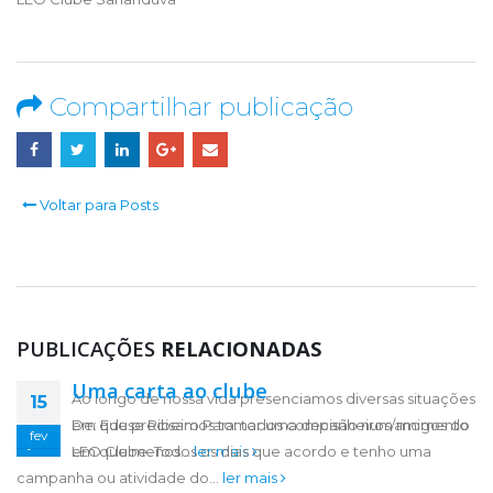
Compartilhar publicação
Voltar para Posts
PUBLICAÇÕES
RELACIONADAS
Uma carta ao clube
Ao longo de nossa vida presenciamos diversas situações
15
23
De: Eduse Ribeiro Para: todos companheiros/amigos do
em que precisamos tomar uma decisão num momento
fev
jun
LEO Clube. Todos os dias que acordo e tenho uma
em que menos...
ler mais
campanha ou atividade do...
ler mais