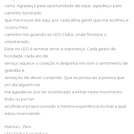
certa. Agradeço pela oportunidade de estar, agradeço pelo
caminho iluminado
que me trouxe até aqui, por cada alma gentil que me acolheu e
cruzou meu
caminho me guiando ao LEO Clube, onde floresce o
voluntariado.
Estar no LEO é semear amor e esperança. Cada gesto de
bondade, cada ato de
serviço aquece o coração e desperta em mim o sentimento de
gratidão e
sensação de dever cumprido. Que eu possa ser a pessoa que
um dia alguém vai
me agradecer por ter incentivado a entrar neste movimento
lindo ou por ter
acolhido e proporcionado a mesma experiência incrível a qual
estou vivenciando.
Marina L. Zeni
LEO Clube Sananduva