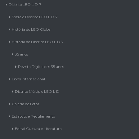
Sobre o Distrito LEO L D-7
História do LEO Clube
História do Distrito LEO L D-7
35 anos
Revista Digital dos 35 anos
Lions Internacional
Distrito Múltiplo LEO L D
Galeria de Fotos
Estatuto e Regulamento
Edital Cultura e Literatura
Editorial para candidatura do Baile de 35 anos do Distrito LEO L D-7