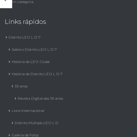
Sem categoria
Links rápidos
Distrito LEO L D-7
Sobre o Distrito LEO L D-7
História do LEO Clube
História do Distrito LEO L D-7
35 anos
Revista Digital dos 35 anos
Lions Internacional
Distrito Múltiplo LEO L D
Galeria de Fotos