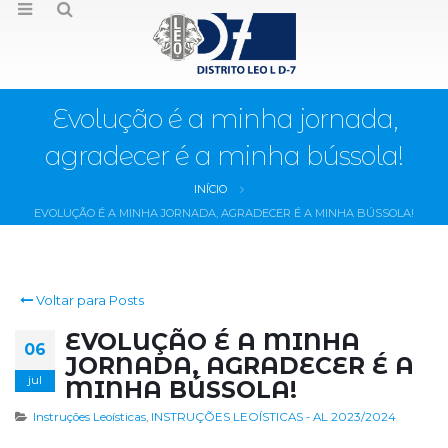
Evolução é a minha jornada,
agradecer é a minha bússola!
INÍCIO
EVOLUÇÃO É A MINHA JORNADA, AGRADECER É A MINHA BÚSSOLA!
Voltar para Posts
EVOLUÇÃO É A MINHA
06
JORNADA, AGRADECER É A
jul
MINHA BÚSSOLA!
Instruções Leoísticas
,
INSTRUÇÕES LEOÍSTICAS - AL 2023/2024