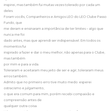
inspirei, mas também fui muitas vezes tolerado por cada um
deles.
Foram vocês, Companheiros e Amigos LEO do LEO Clube Passo
Fundo, que
me deram e ensinaram a importância de ter limites – algo que
nunca me foi
dado antes, mas que aprendi ser indispensável. Em todos os
momentos fui
inspirado a fazer e dar o meu melhor, não apenas para o Clube,
mas também
por mim e para a vida.
Toleraram e aceitaram meu jeito de ser e agir, toleraram meus
erros também.
Admito que no primeiro erro tive muito medo: esperei
ostracismo e julgamento,
o que era comum para mim, porém recebi compaixão e
compreensão antes de
qualquer outra coisa.