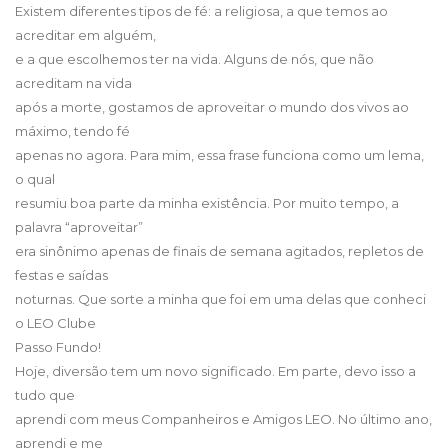
Existem diferentes tipos de fé: a religiosa, a que temos ao
acreditar em alguém,
e a que escolhemos ter na vida. Alguns de nós, que não
acreditam na vida
após a morte, gostamos de aproveitar o mundo dos vivos ao
máximo, tendo fé
apenas no agora. Para mim, essa frase funciona como um lema,
o qual
resumiu boa parte da minha existência. Por muito tempo, a
palavra “aproveitar”
era sinônimo apenas de finais de semana agitados, repletos de
festas e saídas
noturnas. Que sorte a minha que foi em uma delas que conheci
o LEO Clube
Passo Fundo!
Hoje, diversão tem um novo significado. Em parte, devo isso a
tudo que
aprendi com meus Companheiros e Amigos LEO. No último ano,
aprendi e me