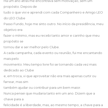
Há um ano atrás me encontrava sem motivação, sem um
propósito. Depois de
tudo o que vivi e aprendi com cada Companheiro e Amigo LEO
do LEO Clube
Passo Fundo, hoje me sinto outro. No início da presidência, meu
objetivo era
fazer o mínimo, mas eu recebi tanto amor e carinho que meu
propósito se
tornou dar e ser melhor pelo Clube.
A cada campanha, cada evento ou reunião, fui me encantando
mais pelo
movimento. Meu tempo livre foi se tornando cada vez mais
dedicado ao Clube
e, em troca, vi que aproveitar não era mais apenas curtir ou
farrear, mas sim
também ajudar ou contribuir para um bem maior.
Nunca pensei que mudaria tanto em um ano. Dizem que a
chave para a
felicidade é a liberdade, mas, ao mesmo tempo, a chave para a