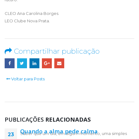
CLEO Ana Carolina Borges.
LEO Clube Nova Prata.
Compartilhar publicação
Voltar para Posts
PUBLICAÇÕES
RELACIONADAS
Quando a alma pede calma
Saber que um dia, em algum momento, uma simples
23
16