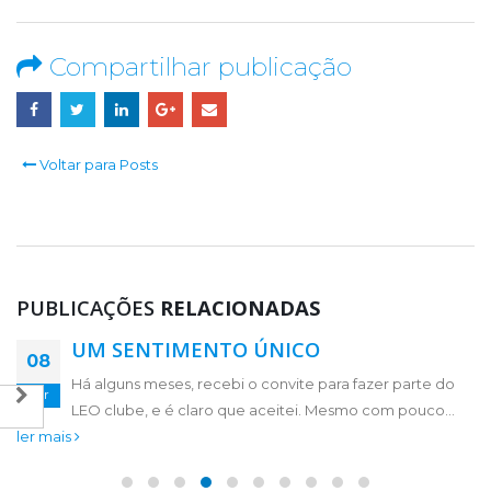
Compartilhar publicação
Voltar para Posts
PUBLICAÇÕES
RELACIONADAS
UM SENTIMENTO ÚNICO
UMA LUZ QUE NÃO SE APAGA
08
15
Há alguns meses, recebi o convite para fazer parte do
Feriados, fins de semana com a família e momentos de
dez
abr
LEO clube, e é claro que aceitei. Mesmo com pouco...
descanso. Abdicamos tudo isso em prol de um bem
ler mais
maior....
ler mais