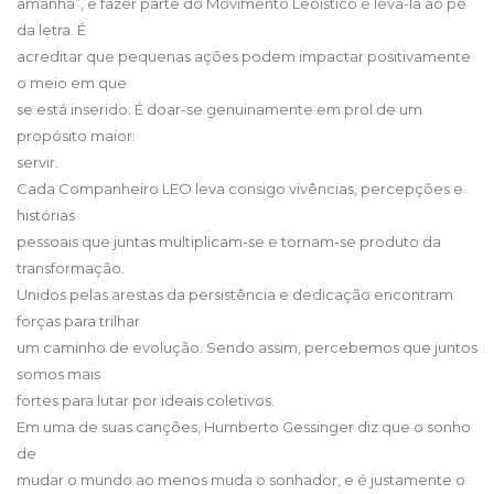
amanhã”, e fazer parte do Movimento Leoístico é levá-la ao pé
da letra. É
acreditar que pequenas ações podem impactar positivamente
o meio em que
se está inserido. É doar-se genuinamente em prol de um
propósito maior:
servir.
Cada Companheiro LEO leva consigo vivências, percepções e
histórias
pessoais que juntas multiplicam-se e tornam-se produto da
transformação.
Unidos pelas arestas da persistência e dedicação encontram
forças para trilhar
um caminho de evolução. Sendo assim, percebemos que juntos
somos mais
fortes para lutar por ideais coletivos.
Em uma de suas canções, Humberto Gessinger diz que o sonho
de
mudar o mundo ao menos muda o sonhador, e é justamente o