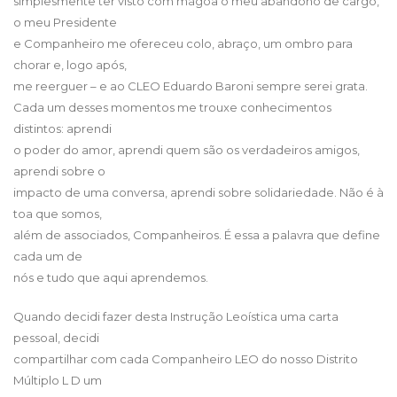
simplesmente ter visto com mágoa o meu abandono de cargo,
o meu Presidente
e Companheiro me ofereceu colo, abraço, um ombro para
chorar e, logo após,
me reerguer – e ao CLEO Eduardo Baroni sempre serei grata.
Cada um desses momentos me trouxe conhecimentos
distintos: aprendi
o poder do amor, aprendi quem são os verdadeiros amigos,
aprendi sobre o
impacto de uma conversa, aprendi sobre solidariedade. Não é à
toa que somos,
além de associados, Companheiros. É essa a palavra que define
cada um de
nós e tudo que aqui aprendemos.
Quando decidi fazer desta Instrução Leoística uma carta
pessoal, decidi
compartilhar com cada Companheiro LEO do nosso Distrito
Múltiplo L D um