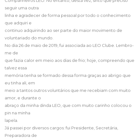
Companheiros LEO. No entanto, desta vez, sinto que preciso
seguir uma outra
linha e agradecer de forma pessoal por todo o conhecimento
que adquiri e
continuo adquirindo ao ser parte do maior movimento de
voluntariado do mundo.
No dia 26 de maio de 2019, fui associada ao LEO Clube. Lembro-
me de
que fazia calor em meio aos dias de frio; hoje, compreendo que
talvez essa
memória tenha se formado dessa forma graças ao abrigo que
eu tinha ali, em
meio a tantos outros voluntários que me recebiam com muito
amor, e durante o
abraço da minha dinda LEO, que com muito carinho colocou o
pin na minha
lapela.
Já passei por diversos cargos: fui Presidente, Secretária,
Preparadora de