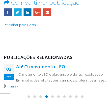
Compartilhar publicação
Voltar para Posts
PUBLICAÇÕES
RELACIONADAS
Ah! O movimento LEO
Gratidão
02
23
O movimento LEO é algo único e de fácil explicação.
Gratidão nada mais é do que um agradecimento,
jun
fev
Em muitas das felicitações a amigos, proferimos a frase...
agradecimento sincero, de alma, corpo e coração, um
ler mais
sentimento do tamanho...
ler mais