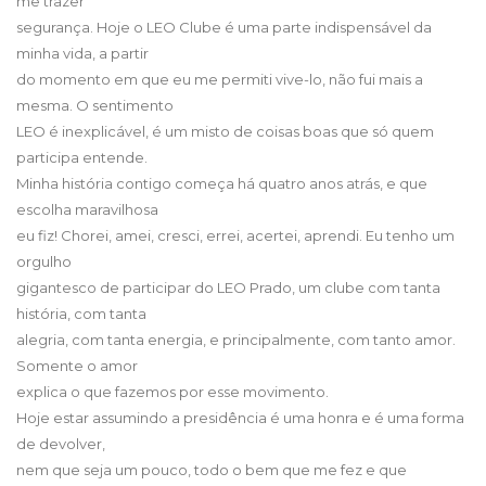
me trazer
segurança. Hoje o LEO Clube é uma parte indispensável da
minha vida, a partir
do momento em que eu me permiti vive-lo, não fui mais a
mesma. O sentimento
LEO é inexplicável, é um misto de coisas boas que só quem
participa entende.
Minha história contigo começa há quatro anos atrás, e que
escolha maravilhosa
eu fiz! Chorei, amei, cresci, errei, acertei, aprendi. Eu tenho um
orgulho
gigantesco de participar do LEO Prado, um clube com tanta
história, com tanta
alegria, com tanta energia, e principalmente, com tanto amor.
Somente o amor
explica o que fazemos por esse movimento.
Hoje estar assumindo a presidência é uma honra e é uma forma
de devolver,
nem que seja um pouco, todo o bem que me fez e que