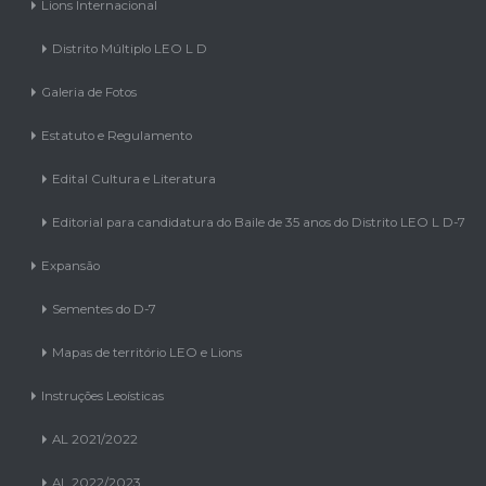
Lions Internacional
Distrito Múltiplo LEO L D
Galeria de Fotos
Estatuto e Regulamento
Edital Cultura e Literatura
Editorial para candidatura do Baile de 35 anos do Distrito LEO L D-7
Expansão
Sementes do D-7
Mapas de território LEO e Lions
Instruções Leoísticas
AL 2021/2022
AL 2022/2023