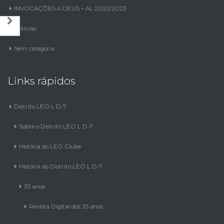
INVOCAÇÕES A DEUS – AL 2022/2023
Notícias
Sem categoria
Links rápidos
Distrito LEO L D-7
Sobre o Distrito LEO L D-7
História do LEO Clube
História do Distrito LEO L D-7
35 anos
Revista Digital dos 35 anos